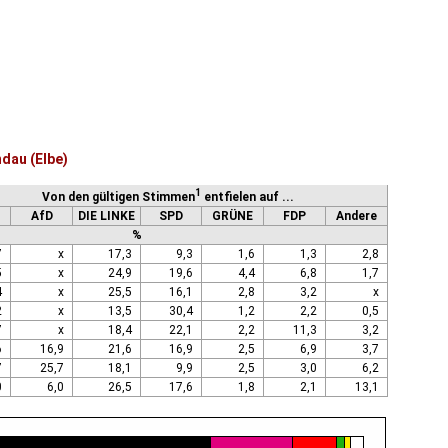
dau (Elbe)
1
Von den gültigen Stimmen
entfielen auf ...
AfD
DIE LINKE
SPD
GRÜNE
FDP
Andere
%
7
x
17,3
9,3
1,6
1,3
2,8
5
x
24,9
19,6
4,4
6,8
1,7
4
x
25,5
16,1
2,8
3,2
x
2
x
13,5
30,4
1,2
2,2
0,5
7
x
18,4
22,1
2,2
11,3
3,2
6
16,9
21,6
16,9
2,5
6,9
3,7
7
25,7
18,1
9,9
2,5
3,0
6,2
0
6,0
26,5
17,6
1,8
2,1
13,1