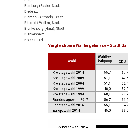
Berga
Bernburg (Saale), Stadt
Biederitz
Bismark (Altmark), Stadt
Bitterfeld-Wolfen, Stadt
Blankenburg (Harz), Stadt
Blankenheim
Börde-Hakel
Vergleichbare Wahlergebnisse - Stadt San
Bördeaue
Bördeland
Wahlbe-
Borne
teiligung
Wahl
CDU
Bornstedt
Braunsbedra, Stadt
Kreistagswahl 2014
55,7
67,
Brücken-Hackpfüffel
Kreistagswahl 2009
51,1
42,
Bülstringen
Kreistagswahl 2004
51,1
52,
Burg, Stadt
Kreistagswahl 1999
48,0
52,
Burgstall
Kreistagswahl 1994
68,1
42,
Calbe (Saale), Stadt
Bundestagswahl 2017
56,7
31,
Calvörde
Landtagswahl 2016
55,1
34,
Colbitz
Europawahl 2014
45,0
33,
Coswig (Anhalt), Stadt
Dähre
Dessau-Roßlau, Stadt