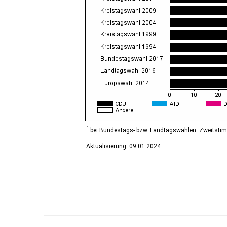
Diesdorf, Flecken
Ditfurt
Droyßig
Eckartsberga, Stadt
Edersleben
Egeln, Stadt
Eichstedt (Altmark)
Eilsleben
Eisleben, Lutherstadt
Elbe-Parey
Elsteraue
Erxleben
Falkenstein/Harz, Stadt
1
bei Bundestags- bzw. Landtagswahlen: Zweitsti
Farnstädt
Aktualisierung: 09.01.2024
Finne
Finneland
Flechtingen
Freyburg (Unstrut), Stadt
Gardelegen, Hansestadt
Genthin, Stadt
Gerbstedt, Stadt
Giersleben