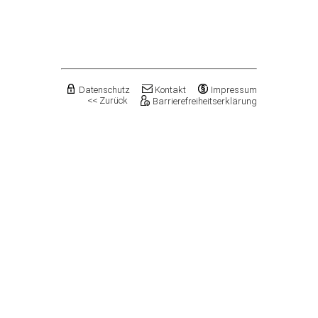
Flechtingen
Freyburg (Unstrut), Stadt
Gardelegen, Hansestadt
Genthin, Stadt
Gerbstedt, Stadt
Giersleben
Gleina
Datenschutz
Kontakt
Impressum
<< Zurück
Barrierefreiheitserklärung
Goldbeck
Gommern, Stadt
Goseck
Gräfenhainichen, Stadt
Gröningen, Stadt
Groß Quenstedt
Güsten, Stadt
Gutenborn
Halberstadt, Stadt
Haldensleben, Stadt
Halle (Saale), Stadt
Harbke
Harsleben
Harzgerode, Stadt
Hassel
Havelberg, Hansestadt