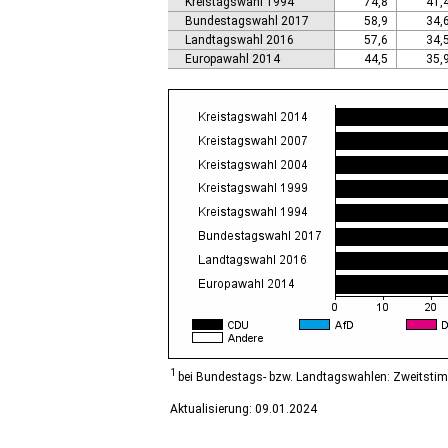
Kreistagswahl 1994
74,8
41,
Calbe (Saale), Stadt
Bundestagswahl 2017
58,9
34,
Calvörde
Landtagswahl 2016
57,6
34,
Colbitz
Europawahl 2014
44,5
35,
Coswig (Anhalt), Stadt
Dähre
Dessau-Roßlau, Stadt
Diesdorf, Flecken
Ditfurt
Droyßig
Eckartsberga, Stadt
Edersleben
Egeln, Stadt
Eichstedt (Altmark)
Eilsleben
Eisleben, Lutherstadt
Elbe-Parey
Elsteraue
Erxleben
Falkenstein/Harz, Stadt
1
bei Bundestags- bzw. Landtagswahlen: Zweitsti
Farnstädt
Aktualisierung: 09.01.2024
Finne
Finneland