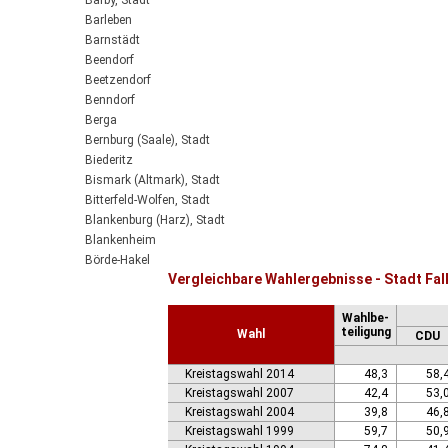
Barby, Stadt
Barleben
Barnstädt
Beendorf
Beetzendorf
Benndorf
Berga
Bernburg (Saale), Stadt
Biederitz
Bismark (Altmark), Stadt
Bitterfeld-Wolfen, Stadt
Blankenburg (Harz), Stadt
Blankenheim
Börde-Hakel
Vergleichbare Wahlergebnisse - Stadt Fa
Bördeaue
Bördeland
Wahlbe-
Borne
teiligung
Wahl
CDU
Bornstedt
Braunsbedra, Stadt
Kreistagswahl 2014
48,3
58,
Brücken-Hackpfüffel
Kreistagswahl 2007
42,4
53,
Bülstringen
Kreistagswahl 2004
39,8
46,
Burg, Stadt
Kreistagswahl 1999
59,7
50,
Burgstall