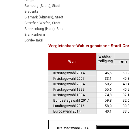
Berga
Bernburg (Saale), Stadt
Biederitz
Bismark (Altmark), Stadt
Bitterfeld-Wolfen, Stadt
Blankenburg (Harz), Stadt
Blankenheim
Börde-Hakel
Vergleichbare Wahlergebnisse - Stadt Cos
Bördeaue
Bördeland
Wahlbe-
Borne
teiligung
Wahl
CDU
Bornstedt
Braunsbedra, Stadt
Kreistagswahl 2014
46,6
53,
Brücken-Hackpfüffel
Kreistagswahl 2007
33,1
45,
Bülstringen
Kreistagswahl 2004
50,2
40,
Burg, Stadt
Kreistagswahl 1999
55,6
40,
Burgstall
Kreistagswahl 1994
74,8
37,
Calbe (Saale), Stadt
Bundestagswahl 2017
59,8
32,
Calvörde
Landtagswahl 2016
58,0
30,
Colbitz
Europawahl 2014
40,1
33,
Coswig (Anhalt), Stadt
Dähre
Dessau-Roßlau, Stadt