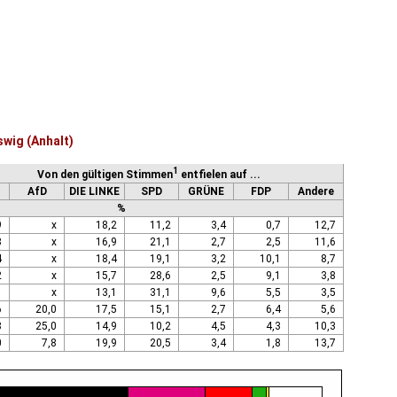
wig (Anhalt)
1
Von den gültigen Stimmen
entfielen auf ...
AfD
DIE LINKE
SPD
GRÜNE
FDP
Andere
%
9
x
18,2
11,2
3,4
0,7
12,7
3
x
16,9
21,1
2,7
2,5
11,6
4
x
18,4
19,1
3,2
10,1
8,7
2
x
15,7
28,6
2,5
9,1
3,8
1
x
13,1
31,1
9,6
5,5
3,5
6
20,0
17,5
15,1
2,7
6,4
5,6
8
25,0
14,9
10,2
4,5
4,3
10,3
0
7,8
19,9
20,5
3,4
1,8
13,7