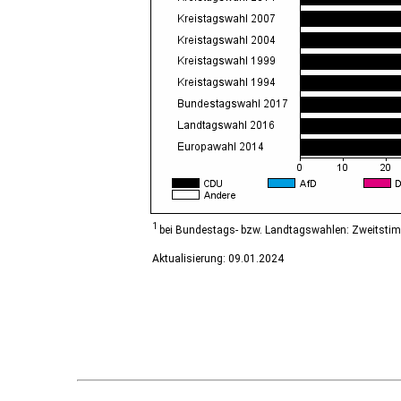
Diesdorf, Flecken
Ditfurt
Droyßig
Eckartsberga, Stadt
Edersleben
Egeln, Stadt
Eichstedt (Altmark)
Eilsleben
Eisleben, Lutherstadt
Elbe-Parey
Elsteraue
Erxleben
Falkenstein/Harz, Stadt
1
bei Bundestags- bzw. Landtagswahlen: Zweitsti
Farnstädt
Aktualisierung: 09.01.2024
Finne
Finneland
Flechtingen
Freyburg (Unstrut), Stadt
Gardelegen, Hansestadt
Genthin, Stadt
Gerbstedt, Stadt
Giersleben