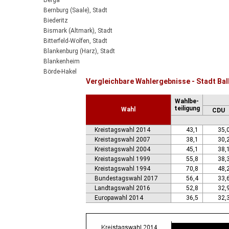
Berga
Bernburg (Saale), Stadt
Biederitz
Bismark (Altmark), Stadt
Bitterfeld-Wolfen, Stadt
Blankenburg (Harz), Stadt
Blankenheim
Börde-Hakel
Vergleichbare Wahlergebnisse - Stadt Bal
Bördeaue
Bördeland
Wahlbe-
Borne
teiligung
Wahl
CDU
Bornstedt
Braunsbedra, Stadt
Kreistagswahl 2014
43,1
35,
Brücken-Hackpfüffel
Kreistagswahl 2007
38,1
30,
Bülstringen
Kreistagswahl 2004
45,1
38,
Burg, Stadt
Kreistagswahl 1999
55,8
38,
Burgstall
Kreistagswahl 1994
70,8
48,
Calbe (Saale), Stadt
Bundestagswahl 2017
56,4
33,
Calvörde
Landtagswahl 2016
52,8
32,
Colbitz
Europawahl 2014
36,5
32,
Coswig (Anhalt), Stadt
Dähre
Dessau-Roßlau, Stadt