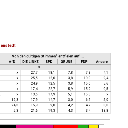
lenstedt
1
Von den gültigen Stimmen
entfielen auf ...
AfD
DIE LINKE
SPD
GRÜNE
FDP
Andere
%
0
x
27,7
18,1
7,8
7,3
4,1
2
x
25,5
12,0
3,8
19,0
9,4
1
x
24,9
12,5
3,8
15,0
5,6
3
x
17,4
22,7
5,9
15,2
0,5
2
x
13,6
17,9
5,1
15,3
x
6
19,3
17,9
14,7
3,0
6,5
5,0
9
24,5
15,9
9,8
4,2
4,7
8,0
3
5,3
21,6
19,3
4,3
3,4
13,8