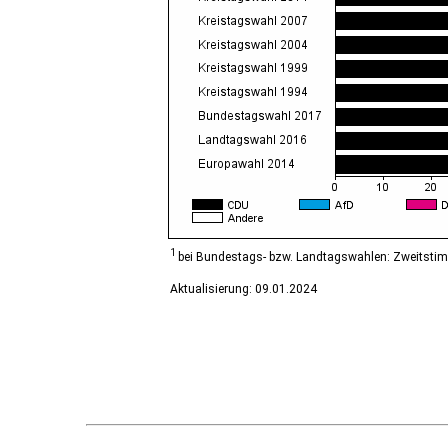
Diesdorf, Flecken
Ditfurt
Droyßig
Eckartsberga, Stadt
Edersleben
Egeln, Stadt
Eichstedt (Altmark)
Eilsleben
Eisleben, Lutherstadt
Elbe-Parey
Elsteraue
Erxleben
Falkenstein/Harz, Stadt
1
bei Bundestags- bzw. Landtagswahlen: Zweitsti
Farnstädt
Aktualisierung: 09.01.2024
Finne
Finneland
Flechtingen
Freyburg (Unstrut), Stadt
Gardelegen, Hansestadt
Genthin, Stadt
Gerbstedt, Stadt
Giersleben