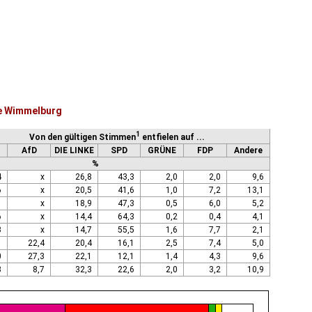
de Wimmelburg
1
Von den gültigen Stimmen
entfielen auf ...
AfD
DIE LINKE
SPD
GRÜNE
FDP
Andere
%
4
x
26,8
43,3
2,0
2,0
9,6
6
x
20,5
41,6
1,0
7,2
13,1
1
x
18,9
47,3
0,5
6,0
5,2
6
x
14,4
64,3
0,2
0,4
4,1
3
x
14,7
55,5
1,6
7,7
2,1
1
22,4
20,4
16,1
2,5
7,4
5,0
0
27,3
22,1
12,1
1,4
4,3
9,6
3
8,7
32,3
22,6
2,0
3,2
10,9