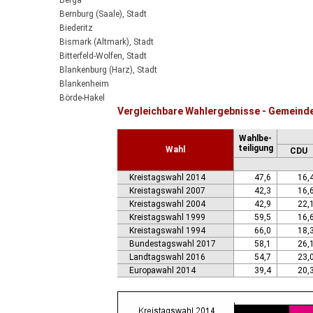
Berga
Bernburg (Saale), Stadt
Biederitz
Bismark (Altmark), Stadt
Bitterfeld-Wolfen, Stadt
Blankenburg (Harz), Stadt
Blankenheim
Börde-Hakel
Vergleichbare Wahlergebnisse - Gemein
Bördeaue
Bördeland
Wahlbe-
Borne
teiligung
Wahl
CDU
Bornstedt
Braunsbedra, Stadt
Kreistagswahl 2014
47,6
16,
Brücken-Hackpfüffel
Kreistagswahl 2007
42,3
16,
Bülstringen
Kreistagswahl 2004
42,9
22,
Burg, Stadt
Kreistagswahl 1999
59,5
16,
Burgstall
Kreistagswahl 1994
66,0
18,
Calbe (Saale), Stadt
Bundestagswahl 2017
58,1
26,
Calvörde
Landtagswahl 2016
54,7
23,
Colbitz
Europawahl 2014
39,4
20,
Coswig (Anhalt), Stadt
Dähre
Dessau-Roßlau, Stadt