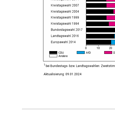
Diesdorf, Flecken
Ditfurt
Droyßig
Eckartsberga, Stadt
Edersleben
Egeln, Stadt
Eichstedt (Altmark)
Eilsleben
Eisleben, Lutherstadt
Elbe-Parey
Elsteraue
Erxleben
Falkenstein/Harz, Stadt
1
bei Bundestags- bzw. Landtagswahlen: Zweitsti
Farnstädt
Aktualisierung: 09.01.2024
Finne
Finneland
Flechtingen
Freyburg (Unstrut), Stadt
Gardelegen, Hansestadt
Genthin, Stadt
Gerbstedt, Stadt
Giersleben