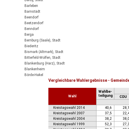
Barby, Stadt
Barleben
Barnstädt
Beendorf
Beetzendorf
Benndorf
Berga
Bernburg (Saale), Stadt
Biederitz
Bismark (Altmark), Stadt
Bitterfeld-Wolfen, Stadt
Blankenburg (Harz), Stadt
Blankenheim
Börde-Hakel
Vergleichbare Wahlergebnisse - Gemeinde
Bördeaue
Bördeland
Wahlbe-
Borne
teiligung
Wahl
CDU
Bornstedt
Braunsbedra, Stadt
Kreistagswahl 2014
40,6
28,
Brücken-Hackpfüffel
Kreistagswahl 2007
37,5
22,
Bülstringen
Kreistagswahl 2004
38,2
38,
Burg, Stadt
Kreistagswahl 1999
52,3
27,
Burgstall