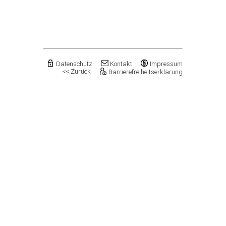
Flechtingen
Freyburg (Unstrut), Stadt
Gardelegen, Hansestadt
Genthin, Stadt
Gerbstedt, Stadt
Giersleben
Gleina
Datenschutz
Kontakt
Impressum
<< Zurück
Barrierefreiheitserklärung
Goldbeck
Gommern, Stadt
Goseck
Gräfenhainichen, Stadt
Gröningen, Stadt
Groß Quenstedt
Güsten, Stadt
Gutenborn
Halberstadt, Stadt
Haldensleben, Stadt
Halle (Saale), Stadt
Harbke
Harsleben
Harzgerode, Stadt
Hassel
Havelberg, Hansestadt