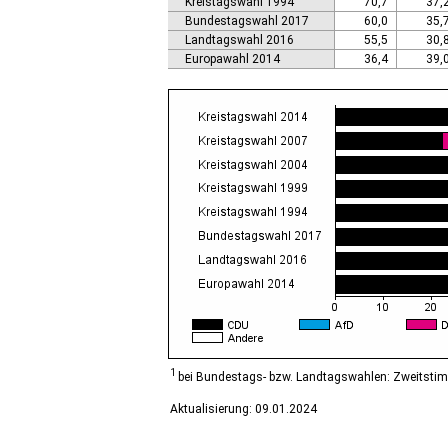
Kreistagswahl 1994
70,7
37,
Calbe (Saale), Stadt
Bundestagswahl 2017
60,0
35,
Calvörde
Landtagswahl 2016
55,5
30,
Colbitz
Europawahl 2014
36,4
39,
Coswig (Anhalt), Stadt
Dähre
Dessau-Roßlau, Stadt
Diesdorf, Flecken
Ditfurt
Droyßig
Eckartsberga, Stadt
Edersleben
Egeln, Stadt
Eichstedt (Altmark)
Eilsleben
Eisleben, Lutherstadt
Elbe-Parey
Elsteraue
Erxleben
Falkenstein/Harz, Stadt
1
bei Bundestags- bzw. Landtagswahlen: Zweitsti
Farnstädt
Aktualisierung: 09.01.2024
Finne
Finneland