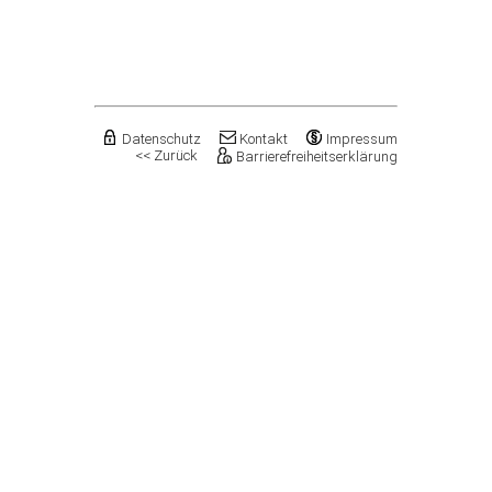
Flechtingen
Freyburg (Unstrut), Stadt
Gardelegen, Hansestadt
Genthin, Stadt
Gerbstedt, Stadt
Giersleben
Gleina
Datenschutz
Kontakt
Impressum
<< Zurück
Barrierefreiheitserklärung
Goldbeck
Gommern, Stadt
Goseck
Gräfenhainichen, Stadt
Gröningen, Stadt
Groß Quenstedt
Güsten, Stadt
Gutenborn
Halberstadt, Stadt
Haldensleben, Stadt
Halle (Saale), Stadt
Harbke
Harsleben
Harzgerode, Stadt
Hassel
Havelberg, Hansestadt