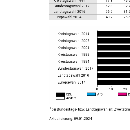
Kreistagswahl 1994
77,8
46,
Calbe (Saale), Stadt
Bundestagswahl 2017
62,8
32,
Calvörde
Landtagswahl 2016
56,5
31,
Colbitz
Europawahl 2014
43,2
25,
Coswig (Anhalt), Stadt
Dähre
Dessau-Roßlau, Stadt
Diesdorf, Flecken
Ditfurt
Droyßig
Eckartsberga, Stadt
Edersleben
Egeln, Stadt
Eichstedt (Altmark)
Eilsleben
Eisleben, Lutherstadt
Elbe-Parey
Elsteraue
Erxleben
Falkenstein/Harz, Stadt
1
bei Bundestags- bzw. Landtagswahlen: Zweitsti
Farnstädt
Aktualisierung: 09.01.2024
Finne
Finneland