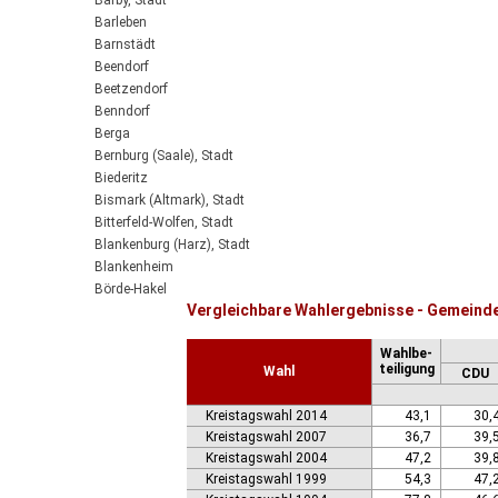
Barby, Stadt
Barleben
Barnstädt
Beendorf
Beetzendorf
Benndorf
Berga
Bernburg (Saale), Stadt
Biederitz
Bismark (Altmark), Stadt
Bitterfeld-Wolfen, Stadt
Blankenburg (Harz), Stadt
Blankenheim
Börde-Hakel
Vergleichbare Wahlergebnisse - Gemein
Bördeaue
Bördeland
Wahlbe-
Borne
teiligung
Wahl
CDU
Bornstedt
Braunsbedra, Stadt
Kreistagswahl 2014
43,1
30,
Brücken-Hackpfüffel
Kreistagswahl 2007
36,7
39,
Bülstringen
Kreistagswahl 2004
47,2
39,
Burg, Stadt
Kreistagswahl 1999
54,3
47,
Burgstall