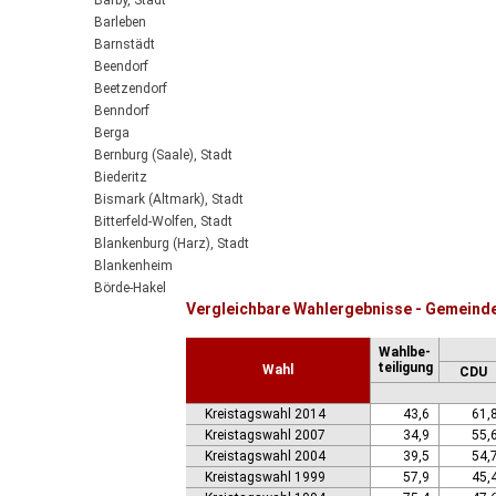
Barby, Stadt
Barleben
Barnstädt
Beendorf
Beetzendorf
Benndorf
Berga
Bernburg (Saale), Stadt
Biederitz
Bismark (Altmark), Stadt
Bitterfeld-Wolfen, Stadt
Blankenburg (Harz), Stadt
Blankenheim
Börde-Hakel
Vergleichbare Wahlergebnisse - Gemeind
Bördeaue
Bördeland
Wahlbe-
Borne
teiligung
Wahl
CDU
Bornstedt
Braunsbedra, Stadt
Kreistagswahl 2014
43,6
61,
Brücken-Hackpfüffel
Kreistagswahl 2007
34,9
55,
Bülstringen
Kreistagswahl 2004
39,5
54,
Burg, Stadt
Kreistagswahl 1999
57,9
45,
Burgstall