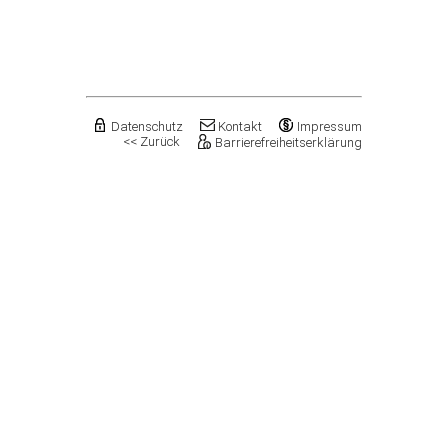
Flechtingen
Freyburg (Unstrut), Stadt
Gardelegen, Hansestadt
Genthin, Stadt
Gerbstedt, Stadt
Giersleben
Gleina
Datenschutz
Kontakt
Impressum
<< Zurück
Barrierefreiheitserklärung
Goldbeck
Gommern, Stadt
Goseck
Gräfenhainichen, Stadt
Gröningen, Stadt
Groß Quenstedt
Güsten, Stadt
Gutenborn
Halberstadt, Stadt
Haldensleben, Stadt
Halle (Saale), Stadt
Harbke
Harsleben
Harzgerode, Stadt
Hassel
Havelberg, Hansestadt