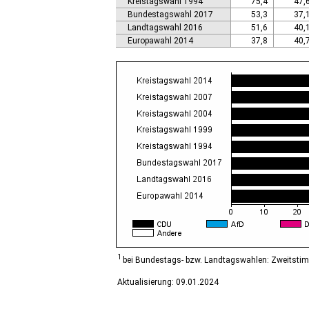
Kreistagswahl 1994
75,4
47,
Calbe (Saale), Stadt
Bundestagswahl 2017
53,3
37,
Calvörde
Landtagswahl 2016
51,6
40,
Colbitz
Europawahl 2014
37,8
40,
Coswig (Anhalt), Stadt
Dähre
Dessau-Roßlau, Stadt
Diesdorf, Flecken
Ditfurt
Droyßig
Eckartsberga, Stadt
Edersleben
Egeln, Stadt
Eichstedt (Altmark)
Eilsleben
Eisleben, Lutherstadt
Elbe-Parey
Elsteraue
Erxleben
Falkenstein/Harz, Stadt
1
bei Bundestags- bzw. Landtagswahlen: Zweitsti
Farnstädt
Aktualisierung: 09.01.2024
Finne
Finneland