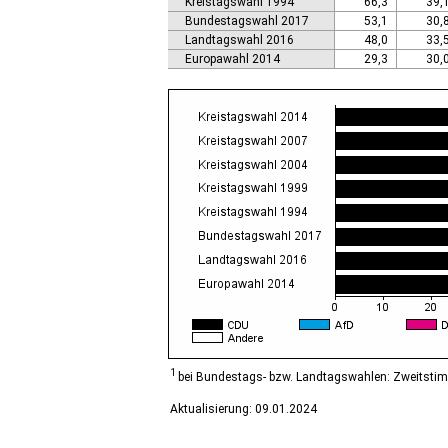
Kreistagswahl 1994
66,3
39,
Calbe (Saale), Stadt
Bundestagswahl 2017
53,1
30,
Calvörde
Landtagswahl 2016
48,0
33,
Colbitz
Europawahl 2014
29,3
30,
Coswig (Anhalt), Stadt
Dähre
Dessau-Roßlau, Stadt
Diesdorf, Flecken
Ditfurt
Droyßig
Eckartsberga, Stadt
Edersleben
Egeln, Stadt
Eichstedt (Altmark)
Eilsleben
Eisleben, Lutherstadt
Elbe-Parey
Elsteraue
Erxleben
Falkenstein/Harz, Stadt
1
bei Bundestags- bzw. Landtagswahlen: Zweitsti
Farnstädt
Aktualisierung: 09.01.2024
Finne
Finneland