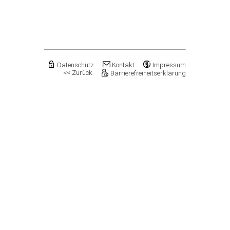
Flechtingen
Freyburg (Unstrut), Stadt
Gardelegen, Hansestadt
Genthin, Stadt
Gerbstedt, Stadt
Giersleben
Gleina
Datenschutz
Kontakt
Impressum
<< Zurück
Barrierefreiheitserklärung
Goldbeck
Gommern, Stadt
Goseck
Gräfenhainichen, Stadt
Gröningen, Stadt
Groß Quenstedt
Güsten, Stadt
Gutenborn
Halberstadt, Stadt
Haldensleben, Stadt
Halle (Saale), Stadt
Harbke
Harsleben
Harzgerode, Stadt
Hassel
Havelberg, Hansestadt