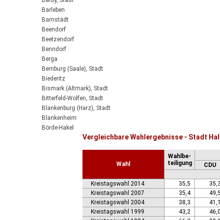
Barby, Stadt
Barleben
Barnstädt
Beendorf
Beetzendorf
Benndorf
Berga
Bernburg (Saale), Stadt
Biederitz
Bismark (Altmark), Stadt
Bitterfeld-Wolfen, Stadt
Blankenburg (Harz), Stadt
Blankenheim
Börde-Hakel
Vergleichbare Wahlergebnisse - Stadt Ha
Bördeaue
Bördeland
Wahlbe-
Borne
teiligung
Wahl
CDU
Bornstedt
Braunsbedra, Stadt
Kreistagswahl 2014
35,5
35,
Brücken-Hackpfüffel
Kreistagswahl 2007
35,4
49,
Bülstringen
Kreistagswahl 2004
38,3
41,
Burg, Stadt
Kreistagswahl 1999
43,2
46,
Burgstall