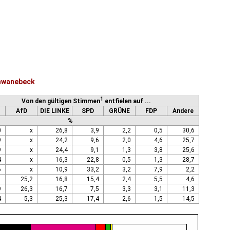
chwanebeck
1
Von den gültigen Stimmen
entfielen auf ...
AfD
DIE LINKE
SPD
GRÜNE
FDP
Andere
%
0
x
26,8
3,9
2,2
0,5
30,6
9
x
24,2
9,6
2,0
4,6
25,7
9
x
24,4
9,1
1,3
3,8
25,6
4
x
16,3
22,8
0,5
1,3
28,7
6
x
10,9
33,2
3,2
7,9
2,2
1
25,2
16,8
15,4
2,4
5,5
4,6
9
26,3
16,7
7,5
3,3
3,1
11,3
4
5,3
25,3
17,4
2,6
1,5
14,5