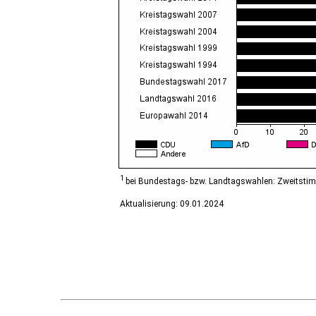
Diesdorf, Flecken
Ditfurt
Droyßig
Eckartsberga, Stadt
Edersleben
Egeln, Stadt
Eichstedt (Altmark)
Eilsleben
Eisleben, Lutherstadt
Elbe-Parey
Elsteraue
Erxleben
Falkenstein/Harz, Stadt
1
bei Bundestags- bzw. Landtagswahlen: Zweitsti
Farnstädt
Aktualisierung: 09.01.2024
Finne
Finneland
Flechtingen
Freyburg (Unstrut), Stadt
Gardelegen, Hansestadt
Genthin, Stadt
Gerbstedt, Stadt
Giersleben