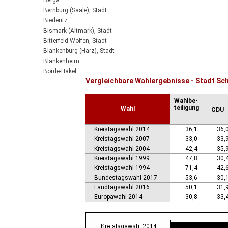
Berga
Bernburg (Saale), Stadt
Biederitz
Bismark (Altmark), Stadt
Bitterfeld-Wolfen, Stadt
Blankenburg (Harz), Stadt
Blankenheim
Börde-Hakel
Vergleichbare Wahlergebnisse - Stadt S
Bördeaue
Bördeland
Wahlbe-
Borne
teiligung
Wahl
CDU
Bornstedt
Braunsbedra, Stadt
Kreistagswahl 2014
36,1
36,
Brücken-Hackpfüffel
Kreistagswahl 2007
33,0
33,
Bülstringen
Kreistagswahl 2004
42,4
35,
Burg, Stadt
Kreistagswahl 1999
47,8
30,
Burgstall
Kreistagswahl 1994
71,4
42,
Calbe (Saale), Stadt
Bundestagswahl 2017
53,6
30,
Calvörde
Landtagswahl 2016
50,1
31,
Colbitz
Europawahl 2014
30,8
33,
Coswig (Anhalt), Stadt
Dähre
Dessau-Roßlau, Stadt