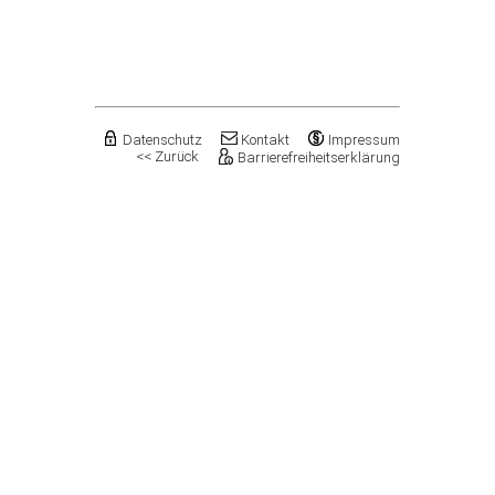
Flechtingen
Freyburg (Unstrut), Stadt
Gardelegen, Hansestadt
Genthin, Stadt
Gerbstedt, Stadt
Giersleben
Gleina
Datenschutz
Kontakt
Impressum
<< Zurück
Barrierefreiheitserklärung
Goldbeck
Gommern, Stadt
Goseck
Gräfenhainichen, Stadt
Gröningen, Stadt
Groß Quenstedt
Güsten, Stadt
Gutenborn
Halberstadt, Stadt
Haldensleben, Stadt
Halle (Saale), Stadt
Harbke
Harsleben
Harzgerode, Stadt
Hassel
Havelberg, Hansestadt