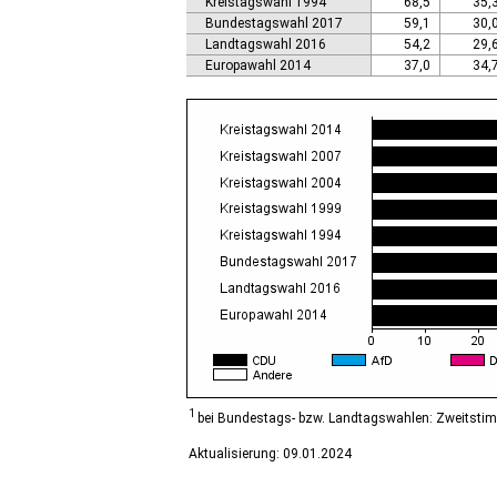
Kreistagswahl 1994
68,5
35,
Calbe (Saale), Stadt
Bundestagswahl 2017
59,1
30,
Calvörde
Landtagswahl 2016
54,2
29,
Colbitz
Europawahl 2014
37,0
34,
Coswig (Anhalt), Stadt
Dähre
Dessau-Roßlau, Stadt
Diesdorf, Flecken
Ditfurt
Droyßig
Eckartsberga, Stadt
Edersleben
Egeln, Stadt
Eichstedt (Altmark)
Eilsleben
Eisleben, Lutherstadt
Elbe-Parey
Elsteraue
Erxleben
Falkenstein/Harz, Stadt
1
bei Bundestags- bzw. Landtagswahlen: Zweitsti
Farnstädt
Aktualisierung: 09.01.2024
Finne
Finneland