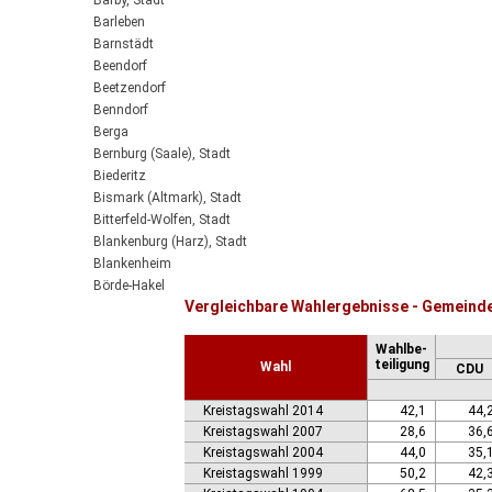
Barby, Stadt
Barleben
Barnstädt
Beendorf
Beetzendorf
Benndorf
Berga
Bernburg (Saale), Stadt
Biederitz
Bismark (Altmark), Stadt
Bitterfeld-Wolfen, Stadt
Blankenburg (Harz), Stadt
Blankenheim
Börde-Hakel
Vergleichbare Wahlergebnisse - Gemeinde
Bördeaue
Bördeland
Wahlbe-
Borne
teiligung
Wahl
CDU
Bornstedt
Braunsbedra, Stadt
Kreistagswahl 2014
42,1
44,
Brücken-Hackpfüffel
Kreistagswahl 2007
28,6
36,
Bülstringen
Kreistagswahl 2004
44,0
35,
Burg, Stadt
Kreistagswahl 1999
50,2
42,
Burgstall