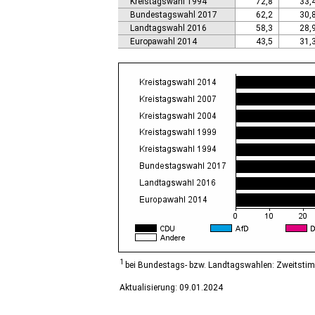
Kreistagswahl 1994
72,8
33,
Calbe (Saale), Stadt
Bundestagswahl 2017
62,2
30,
Calvörde
Landtagswahl 2016
58,3
28,
Colbitz
Europawahl 2014
43,5
31,
Coswig (Anhalt), Stadt
Dähre
Dessau-Roßlau, Stadt
Diesdorf, Flecken
Ditfurt
Droyßig
Eckartsberga, Stadt
Edersleben
Egeln, Stadt
Eichstedt (Altmark)
Eilsleben
Eisleben, Lutherstadt
Elbe-Parey
Elsteraue
Erxleben
Falkenstein/Harz, Stadt
1
bei Bundestags- bzw. Landtagswahlen: Zweitsti
Farnstädt
Aktualisierung: 09.01.2024
Finne
Finneland