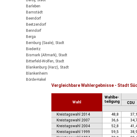
Barby, Stadt
Barleben
Barnstädt
Beendorf
Beetzendorf
Benndorf
Berga
Bernburg (Saale), Stadt
Biederitz
Bismark (Altmark), Stadt
Bitterfeld-Wolfen, Stadt
Blankenburg (Harz), Stadt
Blankenheim
Börde-Hakel
Vergleichbare Wahlergebnisse - Stadt Süd
Bördeaue
Bördeland
Wahlbe-
Borne
teiligung
Wahl
CDU
Bornstedt
Braunsbedra, Stadt
Kreistagswahl 2014
48,8
37,
Brücken-Hackpfüffel
Kreistagswahl 2007
36,6
34,
Bülstringen
Kreistagswahl 2004
52,8
41,
Burg, Stadt
Kreistagswahl 1999
59,5
38,
Burgstall