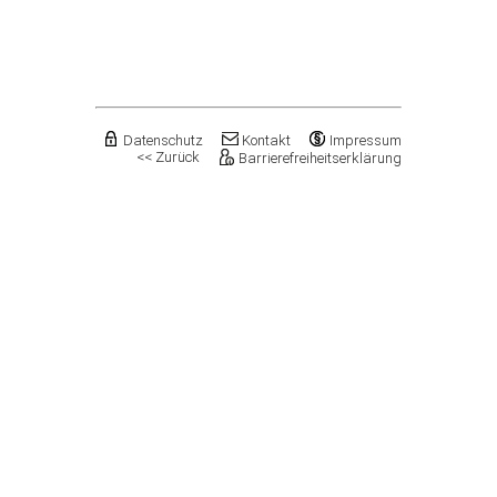
Flechtingen
Freyburg (Unstrut), Stadt
Gardelegen, Hansestadt
Genthin, Stadt
Gerbstedt, Stadt
Giersleben
Gleina
Datenschutz
Kontakt
Impressum
<< Zurück
Barrierefreiheitserklärung
Goldbeck
Gommern, Stadt
Goseck
Gräfenhainichen, Stadt
Gröningen, Stadt
Groß Quenstedt
Güsten, Stadt
Gutenborn
Halberstadt, Stadt
Haldensleben, Stadt
Halle (Saale), Stadt
Harbke
Harsleben
Harzgerode, Stadt
Hassel
Havelberg, Hansestadt