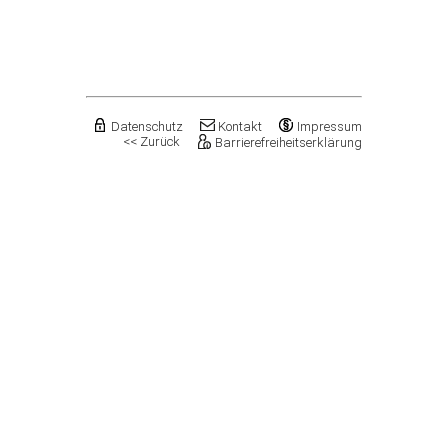
Flechtingen
Freyburg (Unstrut), Stadt
Gardelegen, Hansestadt
Genthin, Stadt
Gerbstedt, Stadt
Giersleben
Gleina
Datenschutz
Kontakt
Impressum
<< Zurück
Barrierefreiheitserklärung
Goldbeck
Gommern, Stadt
Goseck
Gräfenhainichen, Stadt
Gröningen, Stadt
Groß Quenstedt
Güsten, Stadt
Gutenborn
Halberstadt, Stadt
Haldensleben, Stadt
Halle (Saale), Stadt
Harbke
Harsleben
Harzgerode, Stadt
Hassel
Havelberg, Hansestadt