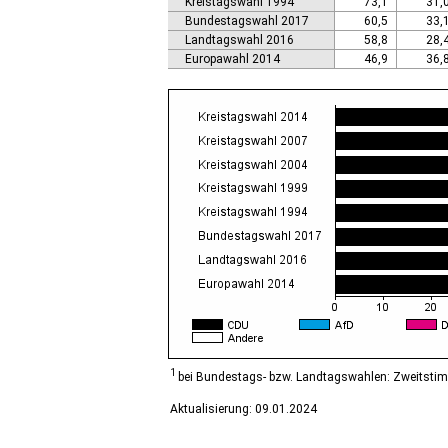
Kreistagswahl 1994
73,1
31,
Calbe (Saale), Stadt
Bundestagswahl 2017
60,5
33,
Calvörde
Landtagswahl 2016
58,8
28,
Colbitz
Europawahl 2014
46,9
36,
Coswig (Anhalt), Stadt
Dähre
Dessau-Roßlau, Stadt
Diesdorf, Flecken
Ditfurt
Droyßig
Eckartsberga, Stadt
Edersleben
Egeln, Stadt
Eichstedt (Altmark)
Eilsleben
Eisleben, Lutherstadt
Elbe-Parey
Elsteraue
Erxleben
Falkenstein/Harz, Stadt
1
bei Bundestags- bzw. Landtagswahlen: Zweitsti
Farnstädt
Aktualisierung: 09.01.2024
Finne
Finneland