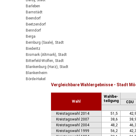
Barby, Stadt
Barleben
Barnstädt
Beendorf
Beetzendorf
Benndorf
Berga
Bernburg (Saale), Stadt
Biederitz
Bismark (Altmark), Stadt
Bitterfeld-Wolfen, Stadt
Blankenburg (Harz), Stadt
Blankenheim
Börde-Hakel
Vergleichbare Wahlergebnisse - Stadt M
Bördeaue
Bördeland
Wahlbe-
Borne
teiligung
Wahl
CDU
Bornstedt
Braunsbedra, Stadt
Kreistagswahl 2014
51,5
42,
Brücken-Hackpfüffel
Kreistagswahl 2007
38,6
38,
Bülstringen
Kreistagswahl 2004
48,2
46,
Burg, Stadt
Kreistagswahl 1999
56,2
42,
Burgstall