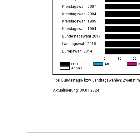
Diesdorf, Flecken
Ditfurt
Droyßig
Eckartsberga, Stadt
Edersleben
Egeln, Stadt
Eichstedt (Altmark)
Eilsleben
Eisleben, Lutherstadt
Elbe-Parey
Elsteraue
Erxleben
Falkenstein/Harz, Stadt
1
bei Bundestags- bzw. Landtagswahlen: Zweitsti
Farnstädt
Aktualisierung: 09.01.2024
Finne
Finneland
Flechtingen
Freyburg (Unstrut), Stadt
Gardelegen, Hansestadt
Genthin, Stadt
Gerbstedt, Stadt
Giersleben