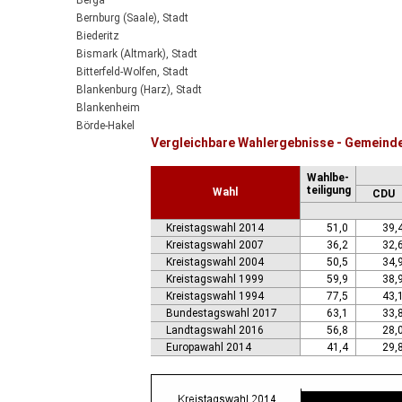
Berga
Bernburg (Saale), Stadt
Biederitz
Bismark (Altmark), Stadt
Bitterfeld-Wolfen, Stadt
Blankenburg (Harz), Stadt
Blankenheim
Börde-Hakel
Vergleichbare Wahlergebnisse - Gemeind
Bördeaue
Bördeland
Wahlbe-
Borne
teiligung
Wahl
CDU
Bornstedt
Braunsbedra, Stadt
Kreistagswahl 2014
51,0
39,
Brücken-Hackpfüffel
Kreistagswahl 2007
36,2
32,
Bülstringen
Kreistagswahl 2004
50,5
34,
Burg, Stadt
Kreistagswahl 1999
59,9
38,
Burgstall
Kreistagswahl 1994
77,5
43,
Calbe (Saale), Stadt
Bundestagswahl 2017
63,1
33,
Calvörde
Landtagswahl 2016
56,8
28,
Colbitz
Europawahl 2014
41,4
29,
Coswig (Anhalt), Stadt
Dähre
Dessau-Roßlau, Stadt