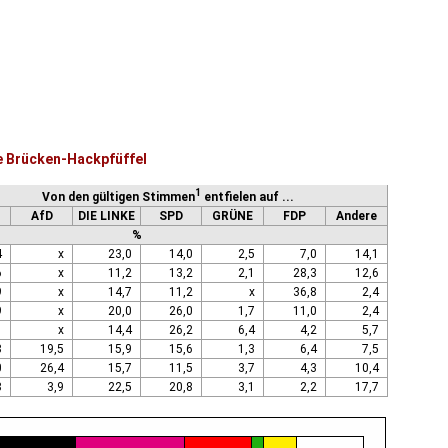
e Brücken-Hackpfüffel
1
Von den gültigen Stimmen
entfielen auf ...
AfD
DIE LINKE
SPD
GRÜNE
FDP
Andere
%
4
x
23,0
14,0
2,5
7,0
14,1
6
x
11,2
13,2
2,1
28,3
12,6
9
x
14,7
11,2
x
36,8
2,4
9
x
20,0
26,0
1,7
11,0
2,4
1
x
14,4
26,2
6,4
4,2
5,7
8
19,5
15,9
15,6
1,3
6,4
7,5
0
26,4
15,7
11,5
3,7
4,3
10,4
8
3,9
22,5
20,8
3,1
2,2
17,7