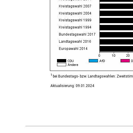
Diesdorf, Flecken
Ditfurt
Droyßig
Eckartsberga, Stadt
Edersleben
Egeln, Stadt
Eichstedt (Altmark)
Eilsleben
Eisleben, Lutherstadt
Elbe-Parey
Elsteraue
Erxleben
Falkenstein/Harz, Stadt
1
bei Bundestags- bzw. Landtagswahlen: Zweitsti
Farnstädt
Aktualisierung: 09.01.2024
Finne
Finneland
Flechtingen
Freyburg (Unstrut), Stadt
Gardelegen, Hansestadt
Genthin, Stadt
Gerbstedt, Stadt
Giersleben