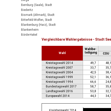
Berga
Bernburg (Saale), Stadt
Biederitz
Bismark (Altmark), Stadt
Bitterfeld-Wolfen, Stadt
Blankenburg (Harz), Stadt
Blankenheim
Börde-Hakel
Vergleichbare Wahlergebnisse - Stadt Se
Bördeaue
Bördeland
Wahlbe-
Borne
teiligung
Wahl
CDU
Bornstedt
Braunsbedra, Stadt
Kreistagswahl 2014
49,7
48,
Brücken-Hackpfüffel
Kreistagswahl 2007
33,7
35,
Bülstringen
Kreistagswahl 2004
42,5
38,
Burg, Stadt
Kreistagswahl 1999
52,1
36,
Burgstall
Kreistagswahl 1994
66,6
24,
Calbe (Saale), Stadt
Bundestagswahl 2017
58,7
35,
Calvörde
Landtagswahl 2016
53,8
32,
Colbitz
Europawahl 2014
44,3
34,
Coswig (Anhalt), Stadt
Dähre
Dessau-Roßlau, Stadt