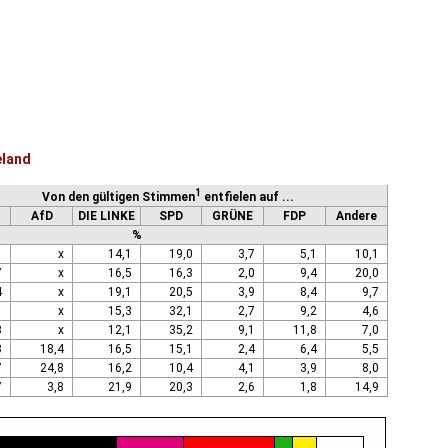
eland
1
Von den gültigen Stimmen
entfielen auf ...
AfD
DIE LINKE
SPD
GRÜNE
FDP
Andere
%
1
x
14,1
19,0
3,7
5,1
10,1
7
x
16,5
16,3
2,0
9,4
20,0
4
x
19,1
20,5
3,9
8,4
9,7
1
x
15,3
32,1
2,7
9,2
4,6
8
x
12,1
35,2
9,1
11,8
7,0
8
18,4
16,5
15,1
2,4
6,4
5,5
7
24,8
16,2
10,4
4,1
3,9
8,0
7
3,8
21,9
20,3
2,6
1,8
14,9