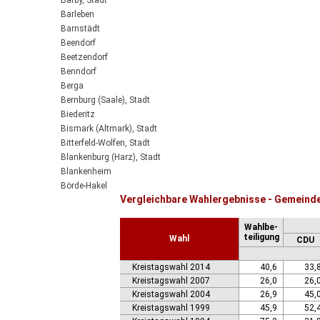
Barby, Stadt
Barleben
Barnstädt
Beendorf
Beetzendorf
Benndorf
Berga
Bernburg (Saale), Stadt
Biederitz
Bismark (Altmark), Stadt
Bitterfeld-Wolfen, Stadt
Blankenburg (Harz), Stadt
Blankenheim
Börde-Hakel
Vergleichbare Wahlergebnisse - Gemeind
Bördeaue
Bördeland
Wahlbe-
Borne
teiligung
Wahl
CDU
Bornstedt
Braunsbedra, Stadt
Kreistagswahl 2014
40,6
33,
Brücken-Hackpfüffel
Kreistagswahl 2007
26,0
26,
Bülstringen
Kreistagswahl 2004
26,9
45,
Burg, Stadt
Kreistagswahl 1999
45,9
52,
Burgstall