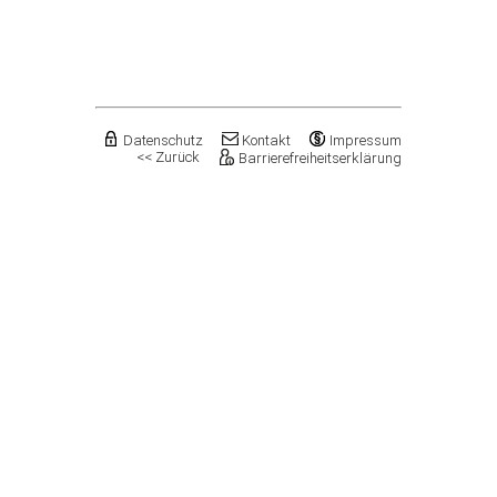
Flechtingen
Freyburg (Unstrut), Stadt
Gardelegen, Hansestadt
Genthin, Stadt
Gerbstedt, Stadt
Giersleben
Gleina
Datenschutz
Kontakt
Impressum
<< Zurück
Barrierefreiheitserklärung
Goldbeck
Gommern, Stadt
Goseck
Gräfenhainichen, Stadt
Gröningen, Stadt
Groß Quenstedt
Güsten, Stadt
Gutenborn
Halberstadt, Stadt
Haldensleben, Stadt
Halle (Saale), Stadt
Harbke
Harsleben
Harzgerode, Stadt
Hassel
Havelberg, Hansestadt