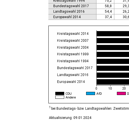
Kreistagswahl 1994
75,2
31,
Calbe (Saale), Stadt
Bundestagswahl 2017
58,8
29,
Calvörde
Landtagswahl 2016
54,4
26,
Colbitz
Europawahl 2014
37,4
30,
Coswig (Anhalt), Stadt
Dähre
Dessau-Roßlau, Stadt
Diesdorf, Flecken
Ditfurt
Droyßig
Eckartsberga, Stadt
Edersleben
Egeln, Stadt
Eichstedt (Altmark)
Eilsleben
Eisleben, Lutherstadt
Elbe-Parey
Elsteraue
Erxleben
Falkenstein/Harz, Stadt
1
bei Bundestags- bzw. Landtagswahlen: Zweitsti
Farnstädt
Aktualisierung: 09.01.2024
Finne
Finneland