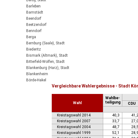
Barby, Stadt
Barleben
Barnstädt
Beendorf
Beetzendorf
Benndorf
Berga
Bernburg (Saale), Stadt
Biederitz
Bismark (Altmark), Stadt
Bitterfeld-Wolfen, Stadt
Blankenburg (Harz), Stadt
Blankenheim
Börde-Hakel
Vergleichbare Wahlergebnisse - Stadt Kö
Bördeaue
Bördeland
Wahlbe-
Borne
teiligung
Wahl
CDU
Bornstedt
Braunsbedra, Stadt
Kreistagswahl 2014
40,3
41,
Brücken-Hackpfüffel
Kreistagswahl 2007
33,7
27,
Bülstringen
Kreistagswahl 2004
48,7
28,
Burg, Stadt
Kreistagswahl 1999
52,1
28,
Burgstall