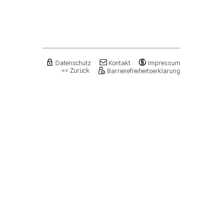
Flechtingen
Freyburg (Unstrut), Stadt
Gardelegen, Hansestadt
Genthin, Stadt
Gerbstedt, Stadt
Giersleben
Gleina
Datenschutz
Kontakt
Impressum
<< Zurück
Barrierefreiheitserklärung
Goldbeck
Gommern, Stadt
Goseck
Gräfenhainichen, Stadt
Gröningen, Stadt
Groß Quenstedt
Güsten, Stadt
Gutenborn
Halberstadt, Stadt
Haldensleben, Stadt
Halle (Saale), Stadt
Harbke
Harsleben
Harzgerode, Stadt
Hassel
Havelberg, Hansestadt