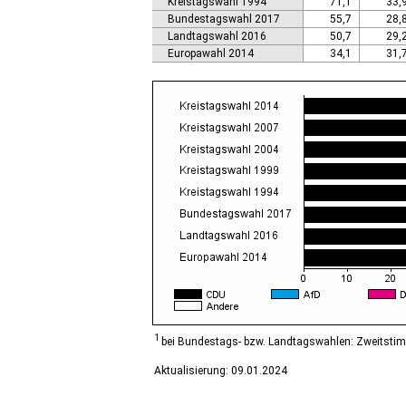
Kreistagswahl 1994
71,1
33,
Calbe (Saale), Stadt
Bundestagswahl 2017
55,7
28,
Calvörde
Landtagswahl 2016
50,7
29,
Colbitz
Europawahl 2014
34,1
31,
Coswig (Anhalt), Stadt
Dähre
Dessau-Roßlau, Stadt
Diesdorf, Flecken
Ditfurt
Droyßig
Eckartsberga, Stadt
Edersleben
Egeln, Stadt
Eichstedt (Altmark)
Eilsleben
Eisleben, Lutherstadt
Elbe-Parey
Elsteraue
Erxleben
Falkenstein/Harz, Stadt
1
bei Bundestags- bzw. Landtagswahlen: Zweitsti
Farnstädt
Aktualisierung: 09.01.2024
Finne
Finneland