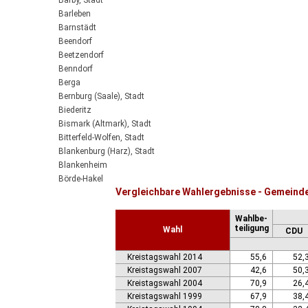
Barby, Stadt
Barleben
Barnstädt
Beendorf
Beetzendorf
Benndorf
Berga
Bernburg (Saale), Stadt
Biederitz
Bismark (Altmark), Stadt
Bitterfeld-Wolfen, Stadt
Blankenburg (Harz), Stadt
Blankenheim
Börde-Hakel
Vergleichbare Wahlergebnisse - Gemeinde
Bördeaue
Bördeland
Wahlbe-
Borne
teiligung
Wahl
CDU
Bornstedt
Braunsbedra, Stadt
Kreistagswahl 2014
55,6
52,
Brücken-Hackpfüffel
Kreistagswahl 2007
42,6
50,
Bülstringen
Kreistagswahl 2004
70,9
26,
Burg, Stadt
Kreistagswahl 1999
67,9
38,
Burgstall