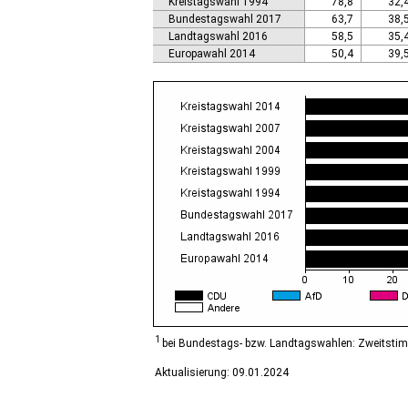
Kreistagswahl 1994
78,8
32,
Calbe (Saale), Stadt
Bundestagswahl 2017
63,7
38,
Calvörde
Landtagswahl 2016
58,5
35,
Colbitz
Europawahl 2014
50,4
39,
Coswig (Anhalt), Stadt
Dähre
Dessau-Roßlau, Stadt
Diesdorf, Flecken
Ditfurt
Droyßig
Eckartsberga, Stadt
Edersleben
Egeln, Stadt
Eichstedt (Altmark)
Eilsleben
Eisleben, Lutherstadt
Elbe-Parey
Elsteraue
Erxleben
Falkenstein/Harz, Stadt
1
bei Bundestags- bzw. Landtagswahlen: Zweitsti
Farnstädt
Aktualisierung: 09.01.2024
Finne
Finneland