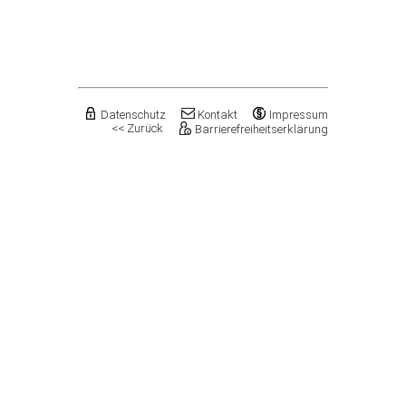
Flechtingen
Freyburg (Unstrut), Stadt
Gardelegen, Hansestadt
Genthin, Stadt
Gerbstedt, Stadt
Giersleben
Gleina
Datenschutz
Kontakt
Impressum
<< Zurück
Barrierefreiheitserklärung
Goldbeck
Gommern, Stadt
Goseck
Gräfenhainichen, Stadt
Gröningen, Stadt
Groß Quenstedt
Güsten, Stadt
Gutenborn
Halberstadt, Stadt
Haldensleben, Stadt
Halle (Saale), Stadt
Harbke
Harsleben
Harzgerode, Stadt
Hassel
Havelberg, Hansestadt