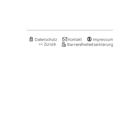
Flechtingen
Freyburg (Unstrut), Stadt
Gardelegen, Hansestadt
Genthin, Stadt
Gerbstedt, Stadt
Giersleben
Gleina
Datenschutz
Kontakt
Impressum
<< Zurück
Barrierefreiheitserklärung
Goldbeck
Gommern, Stadt
Goseck
Gräfenhainichen, Stadt
Gröningen, Stadt
Groß Quenstedt
Güsten, Stadt
Gutenborn
Halberstadt, Stadt
Haldensleben, Stadt
Halle (Saale), Stadt
Harbke
Harsleben
Harzgerode, Stadt
Hassel
Havelberg, Hansestadt