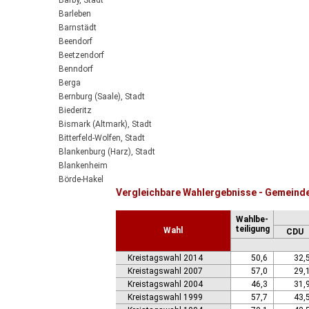
Barby, Stadt
Barleben
Barnstädt
Beendorf
Beetzendorf
Benndorf
Berga
Bernburg (Saale), Stadt
Biederitz
Bismark (Altmark), Stadt
Bitterfeld-Wolfen, Stadt
Blankenburg (Harz), Stadt
Blankenheim
Börde-Hakel
Vergleichbare Wahlergebnisse - Gemeinde
Bördeaue
Bördeland
Wahlbe-
Borne
teiligung
Wahl
CDU
Bornstedt
Braunsbedra, Stadt
Kreistagswahl 2014
50,6
32,
Brücken-Hackpfüffel
Kreistagswahl 2007
57,0
29,
Bülstringen
Kreistagswahl 2004
46,3
31,
Burg, Stadt
Kreistagswahl 1999
57,7
43,
Burgstall