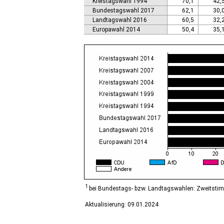
Kreistagswahl 1994
70,1
42,
Calbe (Saale), Stadt
Bundestagswahl 2017
62,1
30,
Calvörde
Landtagswahl 2016
60,5
32,
Colbitz
Europawahl 2014
50,4
35,
Coswig (Anhalt), Stadt
Dähre
Dessau-Roßlau, Stadt
Diesdorf, Flecken
Ditfurt
Droyßig
Eckartsberga, Stadt
Edersleben
Egeln, Stadt
Eichstedt (Altmark)
Eilsleben
Eisleben, Lutherstadt
Elbe-Parey
Elsteraue
Erxleben
Falkenstein/Harz, Stadt
1
bei Bundestags- bzw. Landtagswahlen: Zweitsti
Farnstädt
Aktualisierung: 09.01.2024
Finne
Finneland