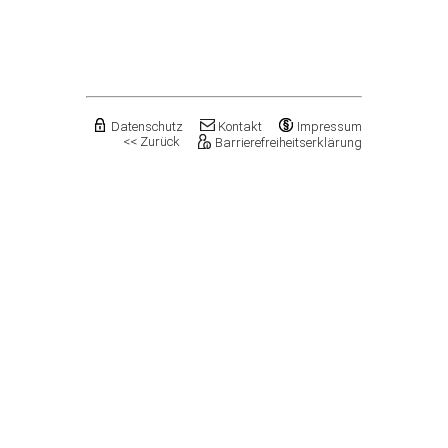
Flechtingen
Freyburg (Unstrut), Stadt
Gardelegen, Hansestadt
Genthin, Stadt
Gerbstedt, Stadt
Giersleben
Gleina
Datenschutz
Kontakt
Impressum
<< Zurück
Barrierefreiheitserklärung
Goldbeck
Gommern, Stadt
Goseck
Gräfenhainichen, Stadt
Gröningen, Stadt
Groß Quenstedt
Güsten, Stadt
Gutenborn
Halberstadt, Stadt
Haldensleben, Stadt
Halle (Saale), Stadt
Harbke
Harsleben
Harzgerode, Stadt
Hassel
Havelberg, Hansestadt