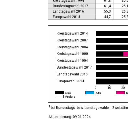
Kreistagswahl 1994
61,8
30,
Calbe (Saale), Stadt
Bundestagswahl 2017
61,4
25,
Calvörde
Landtagswahl 2016
55,3
26,
Colbitz
Europawahl 2014
44,7
25,
Coswig (Anhalt), Stadt
Dähre
Dessau-Roßlau, Stadt
Diesdorf, Flecken
Ditfurt
Droyßig
Eckartsberga, Stadt
Edersleben
Egeln, Stadt
Eichstedt (Altmark)
Eilsleben
Eisleben, Lutherstadt
Elbe-Parey
Elsteraue
Erxleben
Falkenstein/Harz, Stadt
1
bei Bundestags- bzw. Landtagswahlen: Zweitsti
Farnstädt
Aktualisierung: 09.01.2024
Finne
Finneland