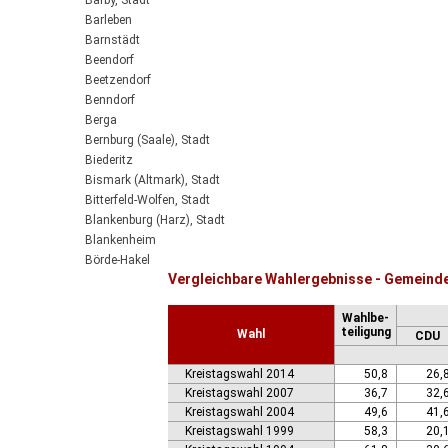
Barby, Stadt
Barleben
Barnstädt
Beendorf
Beetzendorf
Benndorf
Berga
Bernburg (Saale), Stadt
Biederitz
Bismark (Altmark), Stadt
Bitterfeld-Wolfen, Stadt
Blankenburg (Harz), Stadt
Blankenheim
Börde-Hakel
Vergleichbare Wahlergebnisse - Gemeinde
Bördeaue
Bördeland
Wahlbe-
Borne
teiligung
Wahl
CDU
Bornstedt
Braunsbedra, Stadt
Kreistagswahl 2014
50,8
26,
Brücken-Hackpfüffel
Kreistagswahl 2007
36,7
32,
Bülstringen
Kreistagswahl 2004
49,6
41,
Burg, Stadt
Kreistagswahl 1999
58,3
20,
Burgstall