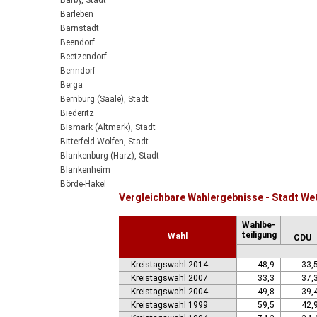
Barby, Stadt
Barleben
Barnstädt
Beendorf
Beetzendorf
Benndorf
Berga
Bernburg (Saale), Stadt
Biederitz
Bismark (Altmark), Stadt
Bitterfeld-Wolfen, Stadt
Blankenburg (Harz), Stadt
Blankenheim
Börde-Hakel
Vergleichbare Wahlergebnisse - Stadt We
Bördeaue
Bördeland
Wahlbe-
Borne
teiligung
Wahl
CDU
Bornstedt
Braunsbedra, Stadt
Kreistagswahl 2014
48,9
33,
Brücken-Hackpfüffel
Kreistagswahl 2007
33,3
37,
Bülstringen
Kreistagswahl 2004
49,8
39,
Burg, Stadt
Kreistagswahl 1999
59,5
42,
Burgstall