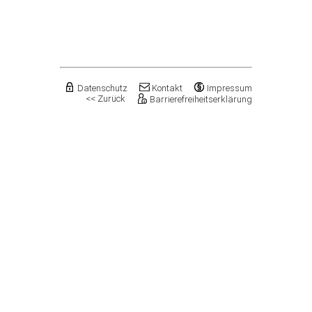
Flechtingen
Freyburg (Unstrut), Stadt
Gardelegen, Hansestadt
Genthin, Stadt
Gerbstedt, Stadt
Giersleben
Gleina
Datenschutz
Kontakt
Impressum
<< Zurück
Barrierefreiheitserklärung
Goldbeck
Gommern, Stadt
Goseck
Gräfenhainichen, Stadt
Gröningen, Stadt
Groß Quenstedt
Güsten, Stadt
Gutenborn
Halberstadt, Stadt
Haldensleben, Stadt
Halle (Saale), Stadt
Harbke
Harsleben
Harzgerode, Stadt
Hassel
Havelberg, Hansestadt