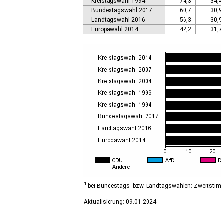
Kreistagswahl 1994
74,3
34,
Calbe (Saale), Stadt
Bundestagswahl 2017
60,7
30,
Calvörde
Landtagswahl 2016
56,3
30,
Colbitz
Europawahl 2014
42,2
31,
Coswig (Anhalt), Stadt
Dähre
Dessau-Roßlau, Stadt
Diesdorf, Flecken
Ditfurt
Droyßig
Eckartsberga, Stadt
Edersleben
Egeln, Stadt
Eichstedt (Altmark)
Eilsleben
Eisleben, Lutherstadt
Elbe-Parey
Elsteraue
Erxleben
Falkenstein/Harz, Stadt
1
bei Bundestags- bzw. Landtagswahlen: Zweitsti
Farnstädt
Aktualisierung: 09.01.2024
Finne
Finneland