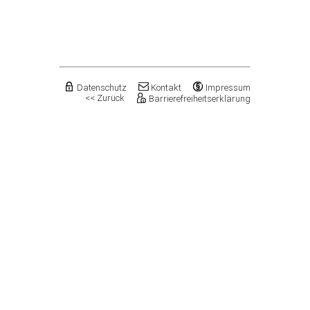
Flechtingen
Freyburg (Unstrut), Stadt
Gardelegen, Hansestadt
Genthin, Stadt
Gerbstedt, Stadt
Giersleben
Gleina
Datenschutz
Kontakt
Impressum
<< Zurück
Barrierefreiheitserklärung
Goldbeck
Gommern, Stadt
Goseck
Gräfenhainichen, Stadt
Gröningen, Stadt
Groß Quenstedt
Güsten, Stadt
Gutenborn
Halberstadt, Stadt
Haldensleben, Stadt
Halle (Saale), Stadt
Harbke
Harsleben
Harzgerode, Stadt
Hassel
Havelberg, Hansestadt