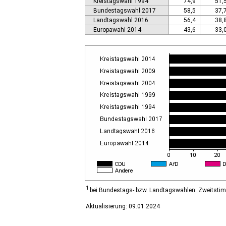
Kreistagswahl 1994
74,9
51,
Calbe (Saale), Stadt
Bundestagswahl 2017
58,5
37,
Calvörde
Landtagswahl 2016
56,4
38,
Colbitz
Europawahl 2014
43,6
33,
Coswig (Anhalt), Stadt
Dähre
Dessau-Roßlau, Stadt
Diesdorf, Flecken
Ditfurt
Droyßig
Eckartsberga, Stadt
Edersleben
Egeln, Stadt
Eichstedt (Altmark)
Eilsleben
Eisleben, Lutherstadt
Elbe-Parey
Elsteraue
Erxleben
Falkenstein/Harz, Stadt
1
bei Bundestags- bzw. Landtagswahlen: Zweitsti
Farnstädt
Aktualisierung: 09.01.2024
Finne
Finneland