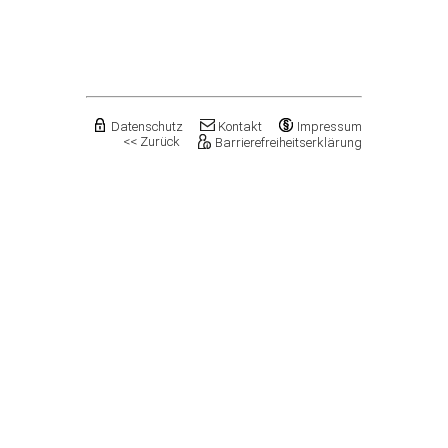
Flechtingen
Freyburg (Unstrut), Stadt
Gardelegen, Hansestadt
Genthin, Stadt
Gerbstedt, Stadt
Giersleben
Gleina
Datenschutz
Kontakt
Impressum
<< Zurück
Barrierefreiheitserklärung
Goldbeck
Gommern, Stadt
Goseck
Gräfenhainichen, Stadt
Gröningen, Stadt
Groß Quenstedt
Güsten, Stadt
Gutenborn
Halberstadt, Stadt
Haldensleben, Stadt
Halle (Saale), Stadt
Harbke
Harsleben
Harzgerode, Stadt
Hassel
Havelberg, Hansestadt