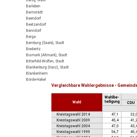
Barby, Stadt
Barleben
Barnstädt
Beendorf
Beetzendorf
Benndorf
Berga
Bernburg (Saale), Stadt
Biederitz
Bismark (Altmark), Stadt
Bitterfeld-Wolfen, Stadt
Blankenburg (Harz), Stadt
Blankenheim
Börde-Hakel
Vergleichbare Wahlergebnisse - Gemeind
Bördeaue
Bördeland
Wahlbe-
Borne
teiligung
Wahl
CDU
Bornstedt
Braunsbedra, Stadt
Kreistagswahl 2014
47,1
32,
Brücken-Hackpfüffel
Kreistagswahl 2009
45,4
41,
Bülstringen
Kreistagswahl 2004
47,0
43,
Burg, Stadt
Kreistagswahl 1999
56,7
45,
Burgstall