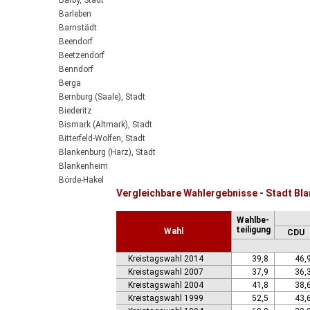
Barby, Stadt
Barleben
Barnstädt
Beendorf
Beetzendorf
Benndorf
Berga
Bernburg (Saale), Stadt
Biederitz
Bismark (Altmark), Stadt
Bitterfeld-Wolfen, Stadt
Blankenburg (Harz), Stadt
Blankenheim
Börde-Hakel
Vergleichbare Wahlergebnisse - Stadt Bl
Bördeaue
Bördeland
Wahlbe-
Borne
teiligung
Wahl
CDU
Bornstedt
Braunsbedra, Stadt
Kreistagswahl 2014
39,8
46,
Brücken-Hackpfüffel
Kreistagswahl 2007
37,9
36,
Bülstringen
Kreistagswahl 2004
41,8
38,
Burg, Stadt
Kreistagswahl 1999
52,5
43,
Burgstall