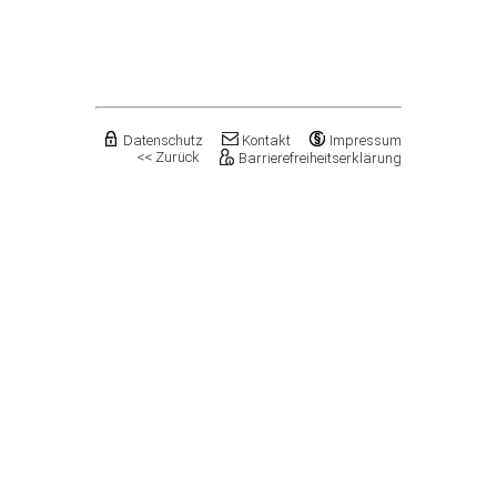
Flechtingen
Freyburg (Unstrut), Stadt
Gardelegen, Hansestadt
Genthin, Stadt
Gerbstedt, Stadt
Giersleben
Gleina
Datenschutz
Kontakt
Impressum
<< Zurück
Barrierefreiheitserklärung
Goldbeck
Gommern, Stadt
Goseck
Gräfenhainichen, Stadt
Gröningen, Stadt
Groß Quenstedt
Güsten, Stadt
Gutenborn
Halberstadt, Stadt
Haldensleben, Stadt
Halle (Saale), Stadt
Harbke
Harsleben
Harzgerode, Stadt
Hassel
Havelberg, Hansestadt