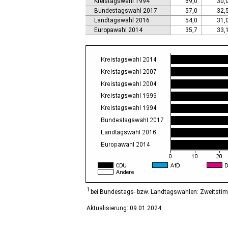
Kreistagswahl 1994
69,0
30,
Calbe (Saale), Stadt
Bundestagswahl 2017
57,0
32,
Calvörde
Landtagswahl 2016
54,0
31,
Colbitz
Europawahl 2014
35,7
33,
Coswig (Anhalt), Stadt
Dähre
Dessau-Roßlau, Stadt
Diesdorf, Flecken
Ditfurt
Droyßig
Eckartsberga, Stadt
Edersleben
Egeln, Stadt
Eichstedt (Altmark)
Eilsleben
Eisleben, Lutherstadt
Elbe-Parey
Elsteraue
Erxleben
Falkenstein/Harz, Stadt
1
bei Bundestags- bzw. Landtagswahlen: Zweitsti
Farnstädt
Aktualisierung: 09.01.2024
Finne
Finneland