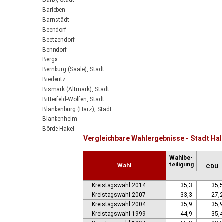
Barby, Stadt
Barleben
Barnstädt
Beendorf
Beetzendorf
Benndorf
Berga
Bernburg (Saale), Stadt
Biederitz
Bismark (Altmark), Stadt
Bitterfeld-Wolfen, Stadt
Blankenburg (Harz), Stadt
Blankenheim
Börde-Hakel
Vergleichbare Wahlergebnisse - Stadt Ha
Bördeaue
Bördeland
Wahlbe-
Borne
teiligung
Wahl
CDU
Bornstedt
Braunsbedra, Stadt
Kreistagswahl 2014
35,3
35,
Brücken-Hackpfüffel
Kreistagswahl 2007
33,3
27,
Bülstringen
Kreistagswahl 2004
35,9
35,
Burg, Stadt
Kreistagswahl 1999
44,9
35,
Burgstall