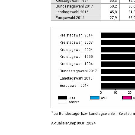
Kreistagswahl 1994
65,3
32,
Calbe (Saale), Stadt
Bundestagswahl 2017
50,2
30,
Calvörde
Landtagswahl 2016
45,8
31,
Colbitz
Europawahl 2014
27,9
33,
Coswig (Anhalt), Stadt
Dähre
Dessau-Roßlau, Stadt
Diesdorf, Flecken
Ditfurt
Droyßig
Eckartsberga, Stadt
Edersleben
Egeln, Stadt
Eichstedt (Altmark)
Eilsleben
Eisleben, Lutherstadt
Elbe-Parey
Elsteraue
Erxleben
Falkenstein/Harz, Stadt
1
bei Bundestags- bzw. Landtagswahlen: Zweitsti
Farnstädt
Aktualisierung: 09.01.2024
Finne
Finneland