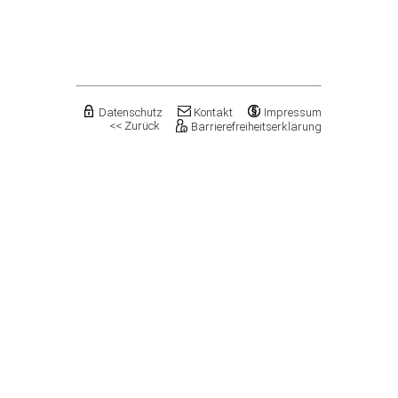
Flechtingen
Freyburg (Unstrut), Stadt
Gardelegen, Hansestadt
Genthin, Stadt
Gerbstedt, Stadt
Giersleben
Gleina
Datenschutz
Kontakt
Impressum
<< Zurück
Barrierefreiheitserklärung
Goldbeck
Gommern, Stadt
Goseck
Gräfenhainichen, Stadt
Gröningen, Stadt
Groß Quenstedt
Güsten, Stadt
Gutenborn
Halberstadt, Stadt
Haldensleben, Stadt
Halle (Saale), Stadt
Harbke
Harsleben
Harzgerode, Stadt
Hassel
Havelberg, Hansestadt