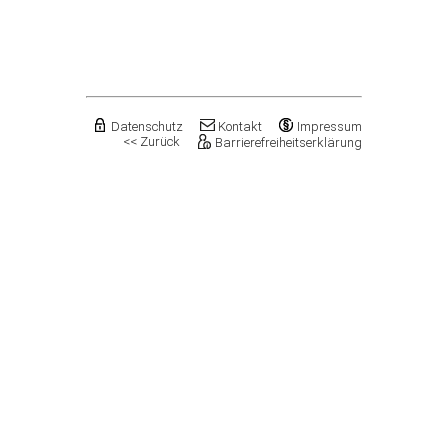
Flechtingen
Freyburg (Unstrut), Stadt
Gardelegen, Hansestadt
Genthin, Stadt
Gerbstedt, Stadt
Giersleben
Gleina
Datenschutz
Kontakt
Impressum
<< Zurück
Barrierefreiheitserklärung
Goldbeck
Gommern, Stadt
Goseck
Gräfenhainichen, Stadt
Gröningen, Stadt
Groß Quenstedt
Güsten, Stadt
Gutenborn
Halberstadt, Stadt
Haldensleben, Stadt
Halle (Saale), Stadt
Harbke
Harsleben
Harzgerode, Stadt
Hassel
Havelberg, Hansestadt