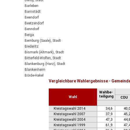
Barby, Stadt
Barleben
Barnstädt
Beendorf
Beetzendorf
Benndorf
Berga
Bernburg (Saale), Stadt
Biederitz
Bismark (Altmark), Stadt
Bitterfeld-Wolfen, Stadt
Blankenburg (Harz), Stadt
Blankenheim
Börde-Hakel
Vergleichbare Wahlergebnisse - Gemeinde
Bördeaue
Bördeland
Wahlbe-
Borne
teiligung
Wahl
CDU
Bornstedt
Braunsbedra, Stadt
Kreistagswahl 2014
34,6
40,
Brücken-Hackpfüffel
Kreistagswahl 2007
37,9
45,
Bülstringen
Kreistagswahl 2004
47,3
44,
Burg, Stadt
Kreistagswahl 1999
61,9
47,
Burgstall