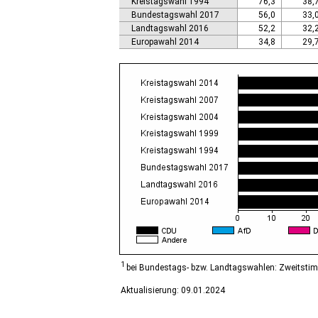
Kreistagswahl 1994
76,3
38,
Calbe (Saale), Stadt
Bundestagswahl 2017
56,0
33,
Calvörde
Landtagswahl 2016
52,2
32,
Colbitz
Europawahl 2014
34,8
29,
Coswig (Anhalt), Stadt
Dähre
Dessau-Roßlau, Stadt
Diesdorf, Flecken
Ditfurt
Droyßig
Eckartsberga, Stadt
Edersleben
Egeln, Stadt
Eichstedt (Altmark)
Eilsleben
Eisleben, Lutherstadt
Elbe-Parey
Elsteraue
Erxleben
Falkenstein/Harz, Stadt
1
bei Bundestags- bzw. Landtagswahlen: Zweitsti
Farnstädt
Aktualisierung: 09.01.2024
Finne
Finneland