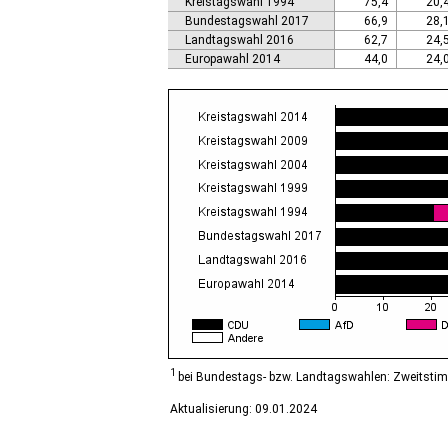
Kreistagswahl 1994
75,4
20,
Calbe (Saale), Stadt
Bundestagswahl 2017
66,9
28,
Calvörde
Landtagswahl 2016
62,7
24,
Colbitz
Europawahl 2014
44,0
24,
Coswig (Anhalt), Stadt
Dähre
Dessau-Roßlau, Stadt
Diesdorf, Flecken
Ditfurt
Droyßig
Eckartsberga, Stadt
Edersleben
Egeln, Stadt
Eichstedt (Altmark)
Eilsleben
Eisleben, Lutherstadt
Elbe-Parey
Elsteraue
Erxleben
Falkenstein/Harz, Stadt
1
bei Bundestags- bzw. Landtagswahlen: Zweitsti
Farnstädt
Aktualisierung: 09.01.2024
Finne
Finneland