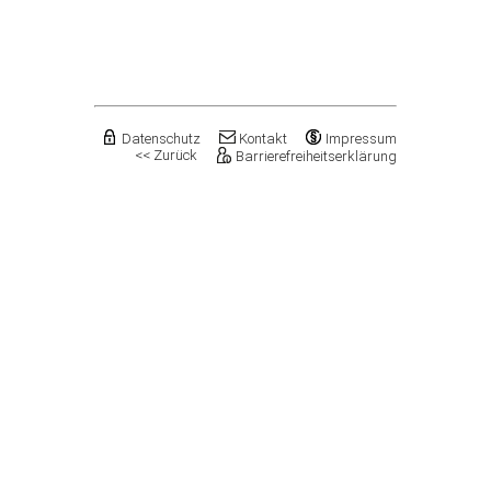
Flechtingen
Freyburg (Unstrut), Stadt
Gardelegen, Hansestadt
Genthin, Stadt
Gerbstedt, Stadt
Giersleben
Gleina
Datenschutz
Kontakt
Impressum
<< Zurück
Barrierefreiheitserklärung
Goldbeck
Gommern, Stadt
Goseck
Gräfenhainichen, Stadt
Gröningen, Stadt
Groß Quenstedt
Güsten, Stadt
Gutenborn
Halberstadt, Stadt
Haldensleben, Stadt
Halle (Saale), Stadt
Harbke
Harsleben
Harzgerode, Stadt
Hassel
Havelberg, Hansestadt