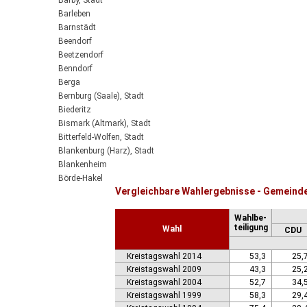
Barby, Stadt
Barleben
Barnstädt
Beendorf
Beetzendorf
Benndorf
Berga
Bernburg (Saale), Stadt
Biederitz
Bismark (Altmark), Stadt
Bitterfeld-Wolfen, Stadt
Blankenburg (Harz), Stadt
Blankenheim
Börde-Hakel
Vergleichbare Wahlergebnisse - Gemeinde
Bördeaue
Bördeland
Wahlbe-
Borne
teiligung
Wahl
CDU
Bornstedt
Braunsbedra, Stadt
Kreistagswahl 2014
53,3
25,
Brücken-Hackpfüffel
Kreistagswahl 2009
43,3
25,
Bülstringen
Kreistagswahl 2004
52,7
34,
Burg, Stadt
Kreistagswahl 1999
58,3
29,
Burgstall