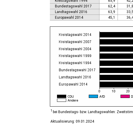
Kreistagswahl 1994
65,9
42,
Calbe (Saale), Stadt
Bundestagswahl 2017
62,4
31,
Calvörde
Landtagswahl 2016
63,9
33,
Colbitz
Europawahl 2014
45,1
36,
Coswig (Anhalt), Stadt
Dähre
Dessau-Roßlau, Stadt
Diesdorf, Flecken
Ditfurt
Droyßig
Eckartsberga, Stadt
Edersleben
Egeln, Stadt
Eichstedt (Altmark)
Eilsleben
Eisleben, Lutherstadt
Elbe-Parey
Elsteraue
Erxleben
Falkenstein/Harz, Stadt
1
bei Bundestags- bzw. Landtagswahlen: Zweitsti
Farnstädt
Aktualisierung: 09.01.2024
Finne
Finneland