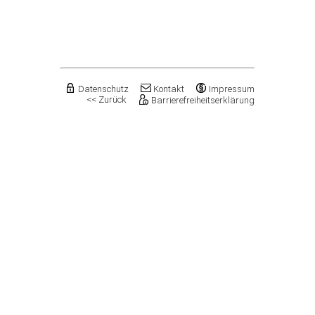
Flechtingen
Freyburg (Unstrut), Stadt
Gardelegen, Hansestadt
Genthin, Stadt
Gerbstedt, Stadt
Giersleben
Gleina
Datenschutz
Kontakt
Impressum
<< Zurück
Barrierefreiheitserklärung
Goldbeck
Gommern, Stadt
Goseck
Gräfenhainichen, Stadt
Gröningen, Stadt
Groß Quenstedt
Güsten, Stadt
Gutenborn
Halberstadt, Stadt
Haldensleben, Stadt
Halle (Saale), Stadt
Harbke
Harsleben
Harzgerode, Stadt
Hassel
Havelberg, Hansestadt