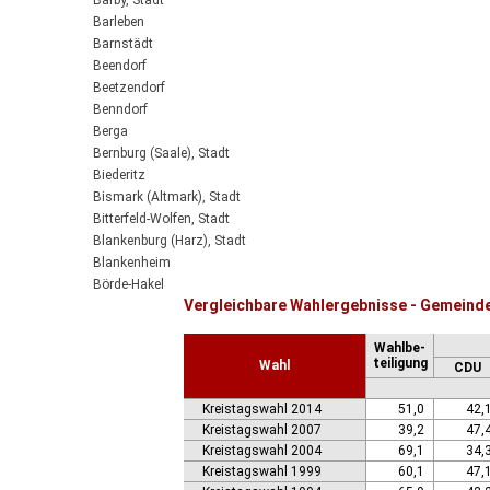
Barby, Stadt
Barleben
Barnstädt
Beendorf
Beetzendorf
Benndorf
Berga
Bernburg (Saale), Stadt
Biederitz
Bismark (Altmark), Stadt
Bitterfeld-Wolfen, Stadt
Blankenburg (Harz), Stadt
Blankenheim
Börde-Hakel
Vergleichbare Wahlergebnisse - Gemeind
Bördeaue
Bördeland
Wahlbe-
Borne
teiligung
Wahl
CDU
Bornstedt
Braunsbedra, Stadt
Kreistagswahl 2014
51,0
42,
Brücken-Hackpfüffel
Kreistagswahl 2007
39,2
47,
Bülstringen
Kreistagswahl 2004
69,1
34,
Burg, Stadt
Kreistagswahl 1999
60,1
47,
Burgstall