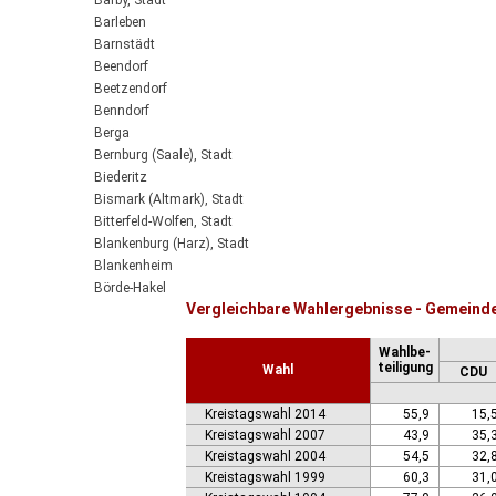
Barby, Stadt
Barleben
Barnstädt
Beendorf
Beetzendorf
Benndorf
Berga
Bernburg (Saale), Stadt
Biederitz
Bismark (Altmark), Stadt
Bitterfeld-Wolfen, Stadt
Blankenburg (Harz), Stadt
Blankenheim
Börde-Hakel
Vergleichbare Wahlergebnisse - Gemeind
Bördeaue
Bördeland
Wahlbe-
Borne
teiligung
Wahl
CDU
Bornstedt
Braunsbedra, Stadt
Kreistagswahl 2014
55,9
15,
Brücken-Hackpfüffel
Kreistagswahl 2007
43,9
35,
Bülstringen
Kreistagswahl 2004
54,5
32,
Burg, Stadt
Kreistagswahl 1999
60,3
31,
Burgstall