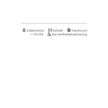
Flechtingen
Freyburg (Unstrut), Stadt
Gardelegen, Hansestadt
Genthin, Stadt
Gerbstedt, Stadt
Giersleben
Gleina
Datenschutz
Kontakt
Impressum
<< Zurück
Barrierefreiheitserklärung
Goldbeck
Gommern, Stadt
Goseck
Gräfenhainichen, Stadt
Gröningen, Stadt
Groß Quenstedt
Güsten, Stadt
Gutenborn
Halberstadt, Stadt
Haldensleben, Stadt
Halle (Saale), Stadt
Harbke
Harsleben
Harzgerode, Stadt
Hassel
Havelberg, Hansestadt