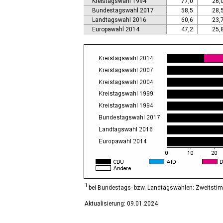
Kreistagswahl 1994
77,0
26,
Calbe (Saale), Stadt
Bundestagswahl 2017
58,5
28,
Calvörde
Landtagswahl 2016
60,6
23,
Colbitz
Europawahl 2014
47,2
25,
Coswig (Anhalt), Stadt
Dähre
Dessau-Roßlau, Stadt
Diesdorf, Flecken
Ditfurt
Droyßig
Eckartsberga, Stadt
Edersleben
Egeln, Stadt
Eichstedt (Altmark)
Eilsleben
Eisleben, Lutherstadt
Elbe-Parey
Elsteraue
Erxleben
Falkenstein/Harz, Stadt
1
bei Bundestags- bzw. Landtagswahlen: Zweitsti
Farnstädt
Aktualisierung: 09.01.2024
Finne
Finneland