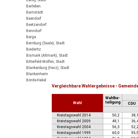
Barby, Stadt
Barleben
Barnstädt
Beendorf
Beetzendorf
Benndorf
Berga
Bernburg (Saale), Stadt
Biederitz
Bismark (Altmark), Stadt
Bitterfeld-Wolfen, Stadt
Blankenburg (Harz), Stadt
Blankenheim
Börde-Hakel
Vergleichbare Wahlergebnisse - Gemeind
Bördeaue
Bördeland
Wahlbe-
Borne
teiligung
Wahl
CDU
Bornstedt
Braunsbedra, Stadt
Kreistagswahl 2014
50,2
38,
Brücken-Hackpfüffel
Kreistagswahl 2009
49,1
36,
Bülstringen
Kreistagswahl 2004
56,3
52,
Burg, Stadt
Kreistagswahl 1999
60,0
55,
Burgstall