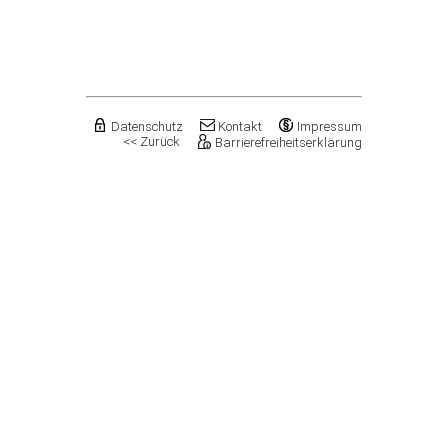
Flechtingen
Freyburg (Unstrut), Stadt
Gardelegen, Hansestadt
Genthin, Stadt
Gerbstedt, Stadt
Giersleben
Gleina
Datenschutz
Kontakt
Impressum
<< Zurück
Barrierefreiheitserklärung
Goldbeck
Gommern, Stadt
Goseck
Gräfenhainichen, Stadt
Gröningen, Stadt
Groß Quenstedt
Güsten, Stadt
Gutenborn
Halberstadt, Stadt
Haldensleben, Stadt
Halle (Saale), Stadt
Harbke
Harsleben
Harzgerode, Stadt
Hassel
Havelberg, Hansestadt