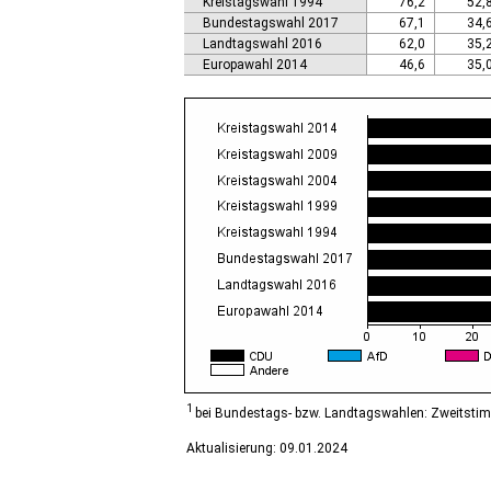
Kreistagswahl 1994
76,2
52,
Calbe (Saale), Stadt
Bundestagswahl 2017
67,1
34,
Calvörde
Landtagswahl 2016
62,0
35,
Colbitz
Europawahl 2014
46,6
35,
Coswig (Anhalt), Stadt
Dähre
Dessau-Roßlau, Stadt
Diesdorf, Flecken
Ditfurt
Droyßig
Eckartsberga, Stadt
Edersleben
Egeln, Stadt
Eichstedt (Altmark)
Eilsleben
Eisleben, Lutherstadt
Elbe-Parey
Elsteraue
Erxleben
Falkenstein/Harz, Stadt
1
bei Bundestags- bzw. Landtagswahlen: Zweitsti
Farnstädt
Aktualisierung: 09.01.2024
Finne
Finneland