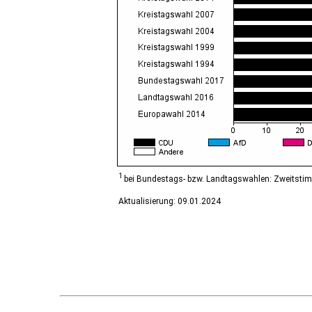
Diesdorf, Flecken
Ditfurt
Droyßig
Eckartsberga, Stadt
Edersleben
Egeln, Stadt
Eichstedt (Altmark)
Eilsleben
Eisleben, Lutherstadt
Elbe-Parey
Elsteraue
Erxleben
Falkenstein/Harz, Stadt
1
bei Bundestags- bzw. Landtagswahlen: Zweitsti
Farnstädt
Aktualisierung: 09.01.2024
Finne
Finneland
Flechtingen
Freyburg (Unstrut), Stadt
Gardelegen, Hansestadt
Genthin, Stadt
Gerbstedt, Stadt
Giersleben