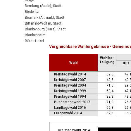
Berga
Bernburg (Saale), Stadt
Biederitz
Bismark (Altmark), Stadt
Bitterfeld-Wolfen, Stadt
Blankenburg (Harz), Stadt
Blankenheim
Börde-Hakel
Vergleichbare Wahlergebnisse - Gemeind
Bördeaue
Bördeland
Wahlbe-
Borne
teiligung
Wahl
CDU
Bornstedt
Braunsbedra, Stadt
Kreistagswahl 2014
59,5
47,
Brücken-Hackpfüffel
Kreistagswahl 2007
42,6
40,
Bülstringen
Kreistagswahl 2004
71,5
29,
Burg, Stadt
Kreistagswahl 1999
68,4
47,
Burgstall
Kreistagswahl 1994
82,3
48,
Calbe (Saale), Stadt
Bundestagswahl 2017
71,0
26,
Calvörde
Landtagswahl 2016
66,3
26,
Colbitz
Europawahl 2014
52,5
35,
Coswig (Anhalt), Stadt
Dähre
Dessau-Roßlau, Stadt