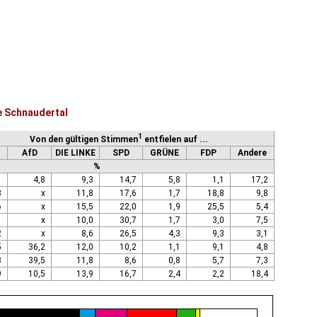
e Schnaudertal
1
Von den gültigen Stimmen
entfielen auf ...
AfD
DIE LINKE
SPD
GRÜNE
FDP
Andere
%
1
4,8
9,3
14,7
5,8
1,1
17,2
3
x
11,8
17,6
1,7
18,8
9,8
6
x
15,5
22,0
1,9
25,5
5,4
1
x
10,0
30,7
1,7
3,0
7,5
2
x
8,6
26,5
4,3
9,3
3,1
5
36,2
12,0
10,2
1,1
9,1
4,8
3
39,5
11,8
8,6
0,8
5,7
7,3
9
10,5
13,9
16,7
2,4
2,2
18,4