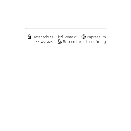
Flechtingen
Freyburg (Unstrut), Stadt
Gardelegen, Hansestadt
Genthin, Stadt
Gerbstedt, Stadt
Giersleben
Gleina
Datenschutz
Kontakt
Impressum
<< Zurück
Barrierefreiheitserklärung
Goldbeck
Gommern, Stadt
Goseck
Gräfenhainichen, Stadt
Gröningen, Stadt
Groß Quenstedt
Güsten, Stadt
Gutenborn
Halberstadt, Stadt
Haldensleben, Stadt
Halle (Saale), Stadt
Harbke
Harsleben
Harzgerode, Stadt
Hassel
Havelberg, Hansestadt