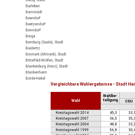
Barby, Stadt
Barleben
Barnstädt
Beendorf
Beetzendorf
Benndorf
Berga
Bernburg (Saale), Stadt
Biederitz
Bismark (Altmark), Stadt
Bitterfeld-Wolfen, Stadt
Blankenburg (Harz), Stadt
Blankenheim
Börde-Hakel
Vergleichbare Wahlergebnisse - Stadt H
Bördeaue
Bördeland
Wahlbe-
Borne
teiligung
Wahl
CDU
Bornstedt
Braunsbedra, Stadt
Kreistagswahl 2014
45,3
33,
Brücken-Hackpfüffel
Kreistagswahl 2007
36,5
35,
Bülstringen
Kreistagswahl 2004
48,8
33,
Burg, Stadt
Kreistagswahl 1999
56,8
30,
Burgstall