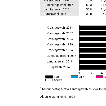
Kreistagswahl 1994
75,9
34,
Calbe (Saale), Stadt
Bundestagswahl 2017
58,3
34,
Calvörde
Landtagswahl 2016
55,8
31,
Colbitz
Europawahl 2014
39,8
37,
Coswig (Anhalt), Stadt
Dähre
Dessau-Roßlau, Stadt
Diesdorf, Flecken
Ditfurt
Droyßig
Eckartsberga, Stadt
Edersleben
Egeln, Stadt
Eichstedt (Altmark)
Eilsleben
Eisleben, Lutherstadt
Elbe-Parey
Elsteraue
Erxleben
Falkenstein/Harz, Stadt
1
bei Bundestags- bzw. Landtagswahlen: Zweitsti
Farnstädt
Aktualisierung: 09.01.2024
Finne
Finneland