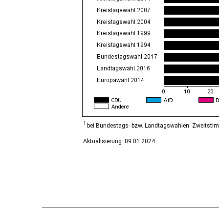
Diesdorf, Flecken
Ditfurt
Droyßig
Eckartsberga, Stadt
Edersleben
Egeln, Stadt
Eichstedt (Altmark)
Eilsleben
Eisleben, Lutherstadt
Elbe-Parey
Elsteraue
Erxleben
Falkenstein/Harz, Stadt
1
bei Bundestags- bzw. Landtagswahlen: Zweitsti
Farnstädt
Aktualisierung: 09.01.2024
Finne
Finneland
Flechtingen
Freyburg (Unstrut), Stadt
Gardelegen, Hansestadt
Genthin, Stadt
Gerbstedt, Stadt
Giersleben