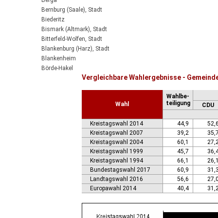
Berga
Bernburg (Saale), Stadt
Biederitz
Bismark (Altmark), Stadt
Bitterfeld-Wolfen, Stadt
Blankenburg (Harz), Stadt
Blankenheim
Börde-Hakel
Vergleichbare Wahlergebnisse - Gemeind
Bördeaue
Bördeland
Wahlbe-
Borne
teiligung
Wahl
CDU
Bornstedt
Braunsbedra, Stadt
Kreistagswahl 2014
44,9
52,
Brücken-Hackpfüffel
Kreistagswahl 2007
39,2
35,
Bülstringen
Kreistagswahl 2004
60,1
27,
Burg, Stadt
Kreistagswahl 1999
45,7
36,
Burgstall
Kreistagswahl 1994
66,1
26,
Calbe (Saale), Stadt
Bundestagswahl 2017
60,9
31,
Calvörde
Landtagswahl 2016
56,6
27,
Colbitz
Europawahl 2014
40,4
31,
Coswig (Anhalt), Stadt
Dähre
Dessau-Roßlau, Stadt