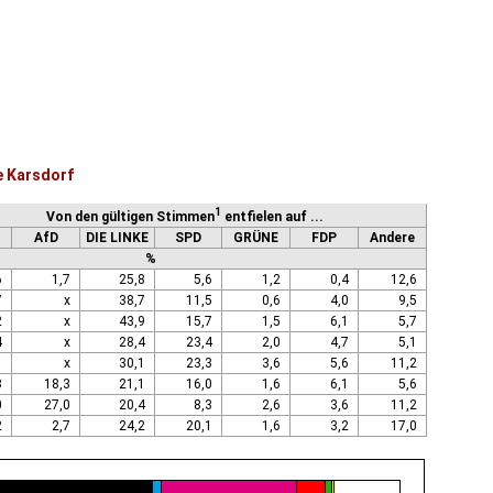
e Karsdorf
1
Von den gültigen Stimmen
entfielen auf ...
AfD
DIE LINKE
SPD
GRÜNE
FDP
Andere
%
6
1,7
25,8
5,6
1,2
0,4
12,6
7
x
38,7
11,5
0,6
4,0
9,5
2
x
43,9
15,7
1,5
6,1
5,7
4
x
28,4
23,4
2,0
4,7
5,1
1
x
30,1
23,3
3,6
5,6
11,2
3
18,3
21,1
16,0
1,6
6,1
5,6
0
27,0
20,4
8,3
2,6
3,6
11,2
2
2,7
24,2
20,1
1,6
3,2
17,0