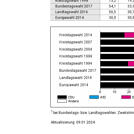
Kreistagswahl 1994
73,2
19,
Calbe (Saale), Stadt
Bundestagswahl 2017
54,1
33,
Calvörde
Landtagswahl 2016
50,5
30,
Colbitz
Europawahl 2014
30,0
30,
Coswig (Anhalt), Stadt
Dähre
Dessau-Roßlau, Stadt
Diesdorf, Flecken
Ditfurt
Droyßig
Eckartsberga, Stadt
Edersleben
Egeln, Stadt
Eichstedt (Altmark)
Eilsleben
Eisleben, Lutherstadt
Elbe-Parey
Elsteraue
Erxleben
Falkenstein/Harz, Stadt
1
bei Bundestags- bzw. Landtagswahlen: Zweitsti
Farnstädt
Aktualisierung: 09.01.2024
Finne
Finneland