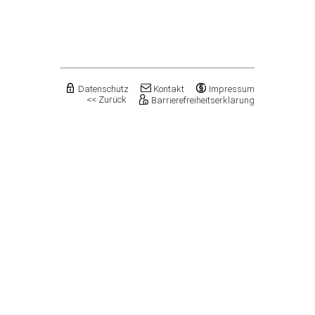
Flechtingen
Freyburg (Unstrut), Stadt
Gardelegen, Hansestadt
Genthin, Stadt
Gerbstedt, Stadt
Giersleben
Gleina
Datenschutz
Kontakt
Impressum
<< Zurück
Barrierefreiheitserklärung
Goldbeck
Gommern, Stadt
Goseck
Gräfenhainichen, Stadt
Gröningen, Stadt
Groß Quenstedt
Güsten, Stadt
Gutenborn
Halberstadt, Stadt
Haldensleben, Stadt
Halle (Saale), Stadt
Harbke
Harsleben
Harzgerode, Stadt
Hassel
Havelberg, Hansestadt