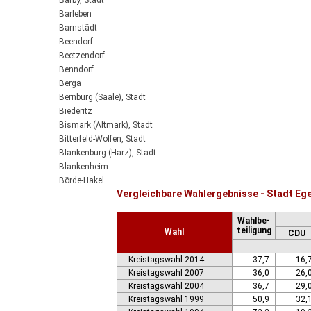
Barby, Stadt
Barleben
Barnstädt
Beendorf
Beetzendorf
Benndorf
Berga
Bernburg (Saale), Stadt
Biederitz
Bismark (Altmark), Stadt
Bitterfeld-Wolfen, Stadt
Blankenburg (Harz), Stadt
Blankenheim
Börde-Hakel
Vergleichbare Wahlergebnisse - Stadt Ege
Bördeaue
Bördeland
Wahlbe-
Borne
teiligung
Wahl
CDU
Bornstedt
Braunsbedra, Stadt
Kreistagswahl 2014
37,7
16,
Brücken-Hackpfüffel
Kreistagswahl 2007
36,0
26,
Bülstringen
Kreistagswahl 2004
36,7
29,
Burg, Stadt
Kreistagswahl 1999
50,9
32,
Burgstall